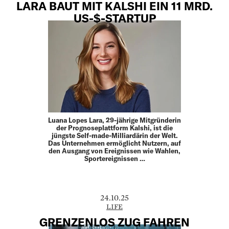
LARA BAUT MIT KALSHI EIN 11 MRD.
US-$-STARTUP
Luana Lopes Lara, 29-jährige Mitgründerin
der Prognoseplattform Kalshi, ist die
jüngste Self-made-Milliardärin der Welt.
Das Unternehmen ermöglicht Nutzern, auf
den Ausgang von Ereignissen wie Wahlen,
Sportereignissen …
24.10.25
LIFE
GRENZENLOS ZUG FAHREN