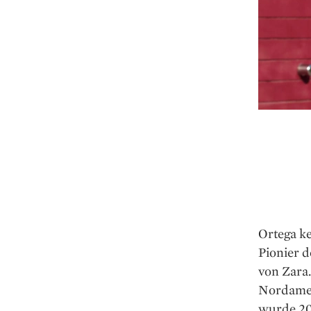
Ortega ke
Pionier d
von Zara.
Nordamer
wurde 20