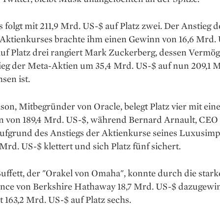
s folgt mit 211,9 Mrd. US-$ auf Platz zwei. Der Anstieg d
ktienkurses brachte ihm einen Gewinn von 16,6 Mrd.
Auf Platz drei rangiert Mark Zuckerberg, dessen Vermö
ieg der Meta-Aktien um 35,4 Mrd. US-$ auf nun 209,1 
sen ist.
ison, Mitbegründer von Oracle, belegt Platz vier mit ei
 von 189,4 Mrd. US-$, während Bernard Arnault, CEO
fgrund des Anstiegs der Aktienkurse seines Luxusim
 Mrd. US-$ klettert und sich Platz fünf sichert.
ffett, der "Orakel von Omaha", konnte durch die stark
nce von Berkshire Hathaway 18,7 Mrd. US-$ dazugewi
t 163,2 Mrd. US-$ auf Platz sechs.