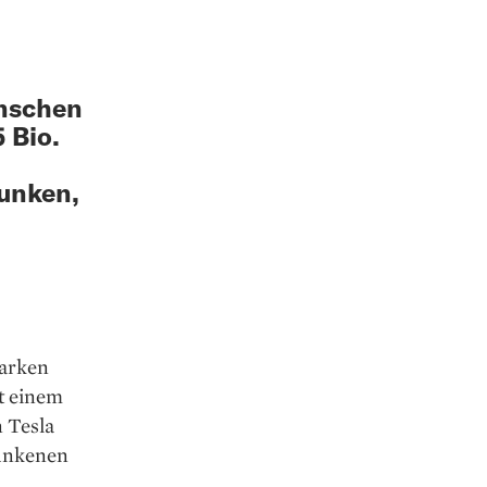
enschen
 Bio.
unken,
arken
t einem
 Tesla
sunkenen