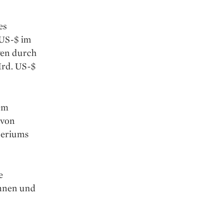
es
 US-$ im
gen durch
Mrd. US-$
nem
 von
periums
e
nnen und