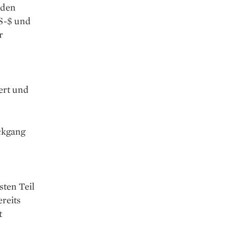
 den
US-$ und
r
ert und
ckgang
sten Teil
reits
t