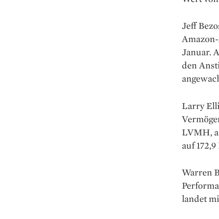
Jeff Bezo
Amazon-A
Januar. 
den Anst
angewach
Larry Ell
Vermögen
LVMH, au
auf 172,9
Warren Bu
Performa
landet mi