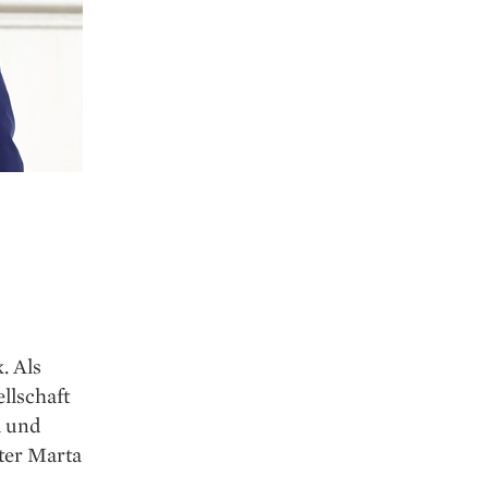
. Als
llschaft
a und
ter Marta