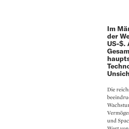
Im Mär
der We
US-$. 
Gesam
haupts
Techno
Unsich
Die reic
beeindru
Wachstum
Vermögen
und Spac
Wert von 