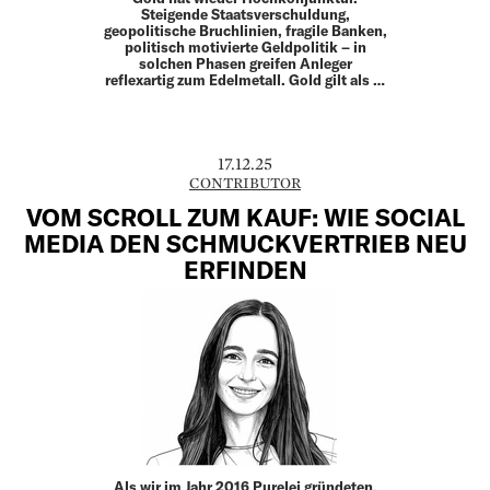
Steigende Staatsverschuldung,
geopolitische Bruchlinien, fragile Banken,
politisch ­motivierte Geldpolitik – in
solchen Phasen greifen Anleger
reflexartig zum Edelmetall. Gold gilt als …
17.12.25
CONTRIBUTOR
VOM SCROLL ZUM KAUF: WIE SOCIAL
MEDIA DEN SCHMUCKVERTRIEB NEU
ERFINDEN
Als wir im Jahr 2016 ­Purelei gründeten,