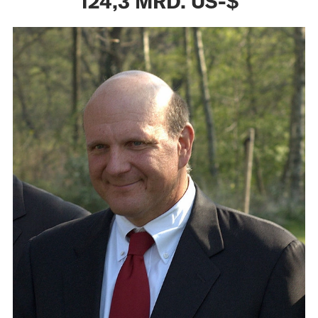
124,3 MRD. US-$