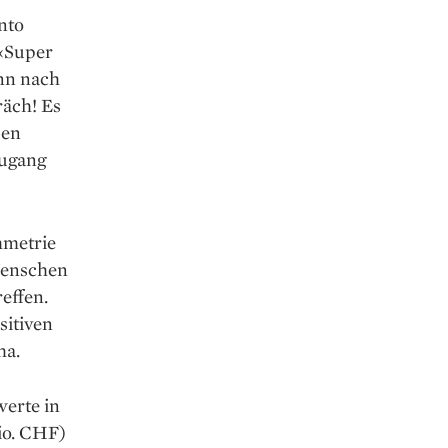
nto
 ‹Super
ann nach
räch! Es
den
Zugang
mmetrie
Menschen
effen.
sitiven
ha.
werte in
Bio. CHF)