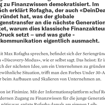
 zu Finanzwissen demokratisiert. Im
ch erklärt Rofagha, der auch «DeinDe
ründet hat, was der globale
enstransfer an die nächste Generatio
et, warum dies klassische Finanzakteu
Druck setzt – und was gute ­
kommunikation eigentlich ausmacht.
it Max Rofagha sprechen, befindet sich der Seriengrün
 «Discovery-Modus», wie er selbst sagt. Das heisst: Er i
ch der nächsten Idee, um ein Unternehmen zu gründen
ewöhnliche Situation, trifft man den Forbes Under 30
r beim Aufbauen und Skalieren von Unternehmen an.
on ist Finimize. Mit der Informations­plattform schuf 
dernen Zugang zu Finanzwissen für die junge Generati
r nötig war, spürte Rofagha damals am eigenen Leib: