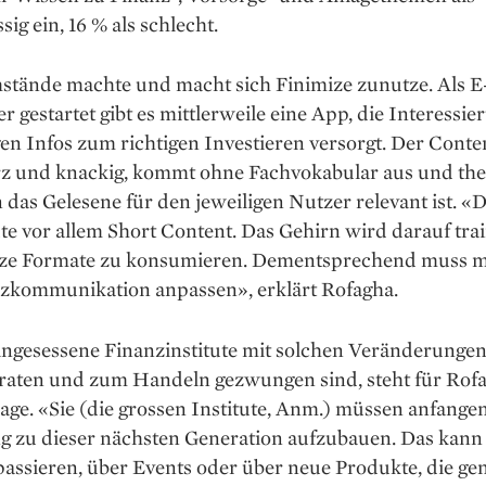
sig ein, 16 % als schlecht.
stände machte und macht sich Finimize zunutze. Als E
r gestartet gibt es mittlerweile eine App, die Interessier
en Infos zum richtigen Investieren versorgt. Der Conten
rz und knackig, kommt ohne Fachvokabular aus und them
 das Gelesene für den jeweiligen Nutzer relevant ist. «
te vor allem Short Content. Das Gehirn wird darauf trai
ze Formate zu konsumieren. Dementsprechend muss 
nzkommunikation anpassen», erklärt Rofagha.
ingesessene Finanzinstitute mit solchen Veränderungen
raten und zum Handeln gezwungen sind, steht für Rof
age. «Sie (die grossen Institute, Anm.) müssen anfangen
g zu dieser nächsten Generation aufzubauen. Das kann
assieren, über Events oder über neue Produkte, die ge