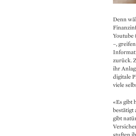
Denn wäh
Finanzinf
Youtube 
–, greife
Informat
zurück. Z
ihr Anlag
digitale 
viele sel
«Es gibt 
bestätigt
gibt natü
Versicher
stuften i