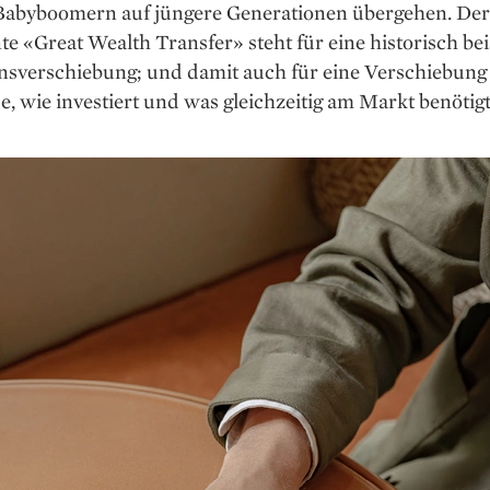
Babyboomern auf jüngere Generationen übergehen. Der
e «Great Wealth Transfer» steht für eine historisch bei
sverschiebung; und damit auch für eine Verschiebung 
, wie investiert und was gleichzeitig am Markt benötigt