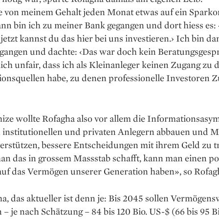
e von meinem Gehalt jeden Monat etwas auf ein Sparko
ann bin ich zu meiner Bank gegangen und dort hiess es:
jetzt kannst du das hier bei uns investieren.› Ich bin d
gangen und dachte: ‹Das war doch kein Beratungs­gesp
tlich unfair, dass ich als Klein­anleger keinen Zugang zu 
ionsquellen habe, zu denen professionelle Investoren 
ize wollte Rofagha also vor allem die Informationsasy
 institutionellen und privaten Anlegern abbauen und 
erstützen, bessere Entscheidungen mit ihrem Geld zu tr
n das in grossem Massstab schafft, kann man einen po
 auf das Vermögen unserer Generation haben», so Rofag
, das aktueller ist denn je: Bis 2045 sollen Vermögens
– je nach Schätzung – 84 bis 120 Bio. US-$ (66 bis 95 