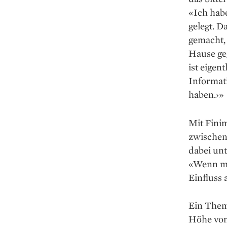
«Ich hab
gelegt. D
gemacht, 
Hause ge
ist eigen
Informat
haben.›»
Mit Finim
zwischen
dabei unt
«Wenn ma
Einfluss
Ein Thema
Höhe von 