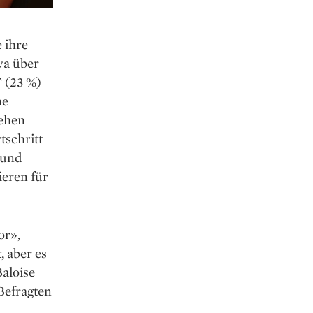
 ihre
wa über
 (23 %)
he
sehen
tschritt
 und
ieren für
or»,
, aber es
Baloise
 Befragten