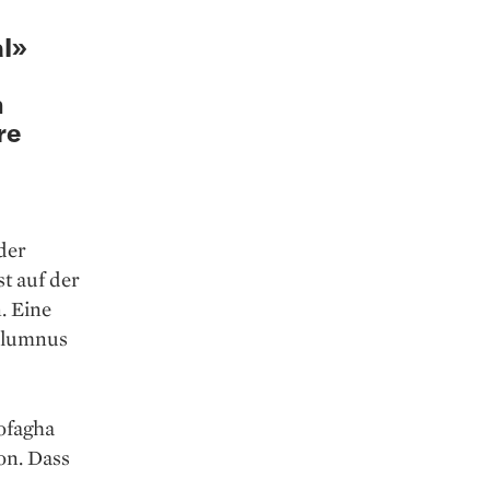
al»
n
re
der
st auf der
. Eine
-Alumnus
Rofagha
on. Dass