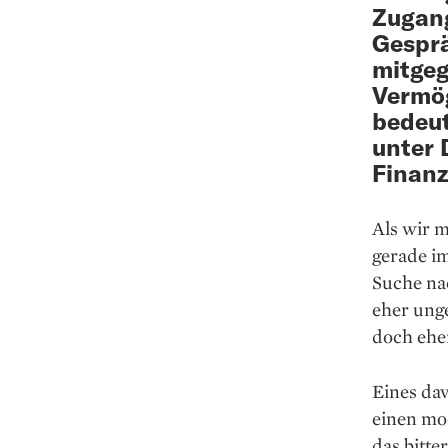
Zugang
Gesprä
mitgeg
Vermög
bedeut
unter 
Finanz
Als wir m
gerade im
Suche na
eher ung
doch ehe
Eines dav
einen mo
das bitte