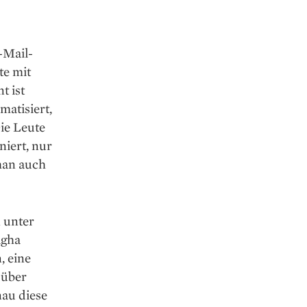
-Mail-
te mit
t ist
atisiert,
Die Leute
niert, nur
man auch
 unter
agha
, eine
 über
nau diese