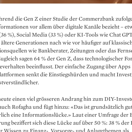
rend die Gen Z einer Studie der Commerzbank zufolge
ormationen vor allem über digitale Kanäle bezieht – et
(36 %), Social Media (33 %) oder KI-Tools wie Chat GPT
n ältere Generationen nach wie vor häufiger auf klassisc
ionsquellen wie Bankberater, Zeitungen oder das Fern
ugleich sagen 64 % der Gen Z, dass technologischer For
everhalten beeinflusst. Der einfache Zugang über Apps
Plattformen senkt die Einstiegshürden und macht Invest
bstverständlicher.
heute einen viel grösseren Andrang hin zum DIY-Invest
 auch Rofagha und fügt hinzu: «Das ist grundsätzlich gut
rlich eine Informationslücke.» Laut einer Umfrage der 
ung beziffert sich diese Lücke auf über 50 %: 38 % der
hr Wissen zu Finanz-, Vorsorge- und Anlagethemen als