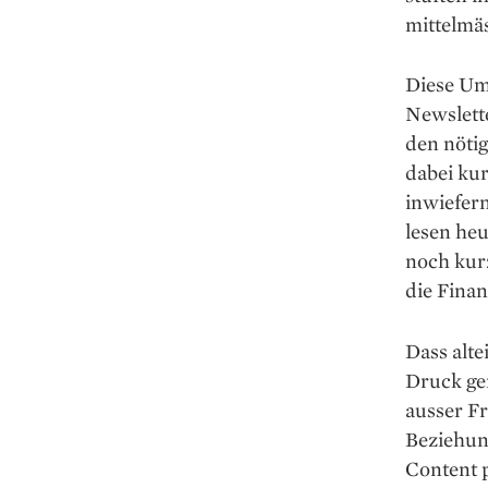
mittelmäs
Diese Um
Newslette
den nötig
dabei ku
inwiefern
lesen heu
noch kur
die Fina
Dass alte
Druck ge
ausser Fr
Beziehun
Content p