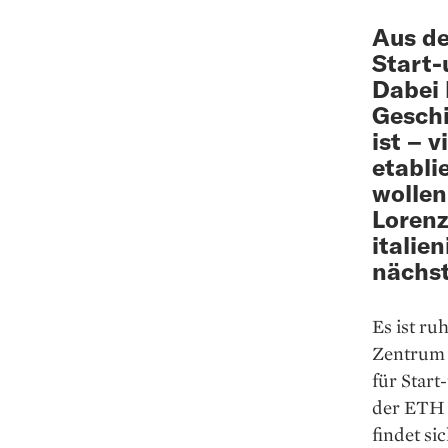
Aus de
Start-
Dabei 
Geschi
ist – 
etabli
wollen
Lorenz
italie
nächst
Es ist r
Zentrum 
für Star
der ETH 
findet si