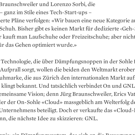
 Braunschweiler und Lorenzo Sorbi, die
 ganz im Stile eines Tech-Start-ups –
erte Pläne verfolgen: «Wir bauen eine neue Kategorie a
chuh. Bisher gibt es keinen Markt für dedizierte ‹Geh
 kauft man Laufschuhe oder Freizeitschuhe; aber nicht
für das Gehen optimiert wurde.»
r Technologie, die über Dämpfungsnoppen in der Sohle 
­Aufprall sorgt, wollen die beiden den Weltmarkt erober
uhmarke, die aus Zürich den inter­nationalen Markt au
s klingt ­bekannt. Und tatsächlich verbindet On und GN
emeinsame Vision; denn Jürg Braunschweiler, Erics Vat
der der On-Sohle «Cloud» massgeblich am Welt­erfolg d
Unternehmens beteiligt. Doch er verkaufte das «Cloud-
n, die nächste Idee zu skizzieren: GNL.
bnis: ein Dämpfungssystem, das sich an die Bewegung a