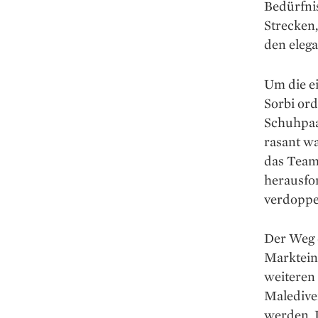
Bedürfnis
Strecken
den elega
Um die e
Sorbi or
Schuhpaar
rasant wa
das Team
herausfo
verdoppel
Der Weg d
Markteint
weiteren
Maledive
werden. 