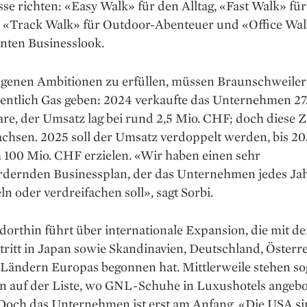
se richten: «Easy Walk» für den Alltag, «Fast Walk» für
, «Track Walk» für Outdoor-Abenteuer und «Office Wal
nten Business­look.
igenen Ambitionen zu erfüllen, müssen Braunschweile
dentlich Gas geben: 2024 verkaufte das Unternehmen 27
e, der Umsatz lag bei rund 2,5 Mio. CHF; doch diese Za
chsen. 2025 soll der Umsatz verdoppelt werden, bis 20
 100 Mio. CHF erzielen. «Wir haben einen sehr
rdernden Businessplan, der das Unternehmen jedes Ja
n oder verdreifachen soll», sagt Sorbi.
orthin führt über ­internationale Expansion, die mit d
ritt in ­Japan sowie Skandinavien, Deutschland, Österr
 Ländern Europas begonnen hat. Mittlerweile stehen so
n auf der Liste, wo GNL-Schuhe in Luxushotels angeb
Doch das Unternehmen ist erst am Anfang. «Die USA si