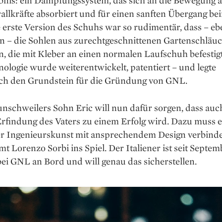
allkräfte absorbiert und für einen sanften Übergang b
e erste Version des Schuhs war so rudimentär, dass – eb
On – die Sohlen aus zurechtgeschnittenen Gartenschläu
n, die mit Kleber an einen normalen Laufschuh befestig
ologie wurde weiterentwickelt, patentiert – und legte
lich den Grundstein für die Gründung von GNL.
nschweilers Sohn Eric will nun dafür sorgen, dass auc
rfindung des Vaters zu einem Erfolg wird. Dazu muss e
r Ingenieurskunst mit ansprechendem Design verbind
t Loren­zo Sorbi ins Spiel. Der Italiener ist seit Septe
ei GNL an Bord und will genau das sicherstellen.