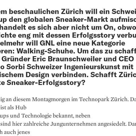
m beschaulichen Zürich will ein Schwe
up den globalen Sneaker-Markt aufmis
handelt es sich aber nicht um On, obwo
chte eng mit dessen Erfolgsstory verb
vielmehr will GNL eine neue Kategorie
eren: Walking-Schuhe. Um das zu schaf
 Gründer Eric Braunschweiler und CEO
o Sorbi Schweizer Ingenieurskunst mit
nischem Design verbinden. Schafft Züric
e Sneaker-Erfolgsstory?
uhig an diesem Montagmorgen im Techno­park Zürich. D
ist als Hub
t-ups und Technologie bekannt, neben
sind hier zahlreiche ­Jungunternehmen angesiedelt. Da
ch auch jenes