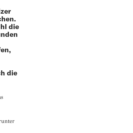
izer
chen.
hl die
unden
fen,
h die
as
runter