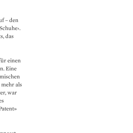
uf – den
-Schuhe›.
s, das
für einen
n. Eine
fmischen
L mehr als
er, war
es
Patent»
npasst,