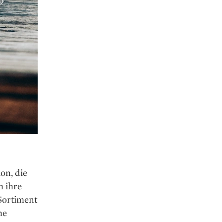
on, die
h ihre
 Sortiment
he