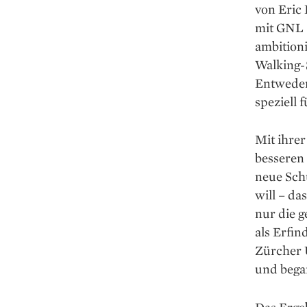
von Eric
mit GNL –
ambitioni
Walking-S
Entweder
speziell 
Mit ihre
besseren 
neue Sch
will – da
nur die g
als Erfin
Zürcher 
und began
Das Erge