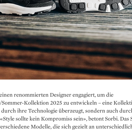
einen renommierten Designer engagiert, um die
/Sommer-Kollektion 2025 zu entwickeln – eine Kollekti
r durch ihre Technologie überzeugt, sondern auch durc
 «Style sollte kein Kompromiss sein», betont Sorbi. Das
erschiedene Modelle, die sich gezielt an unterschiedlic