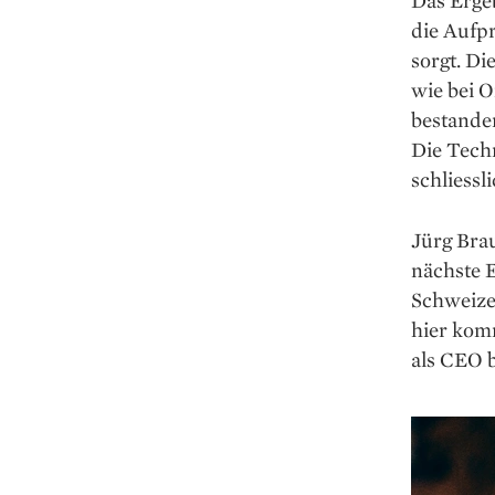
die Aufpr
sorgt. Di
wie bei 
bestande
Die Techn
schliess
Jürg Brau
nächste E
Schweize
hier komm
als CEO b