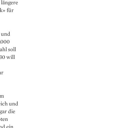
 längere
k» für
r und
.000
hl soll
30 will
hr
em
eich und
gar die
oten
nd ein