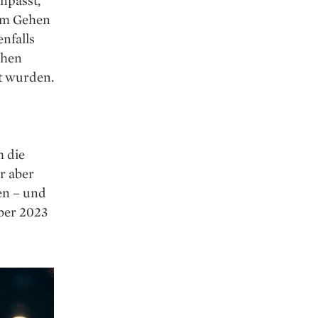
eim Gehen
enfalls
chen
t wurden.
h die
r aber
en – und
mber 2023