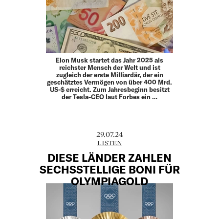
Elon Musk startet das Jahr 2025 als
reichster Mensch der Welt und ist
zugleich der erste Milliardär, der ein
geschätztes Vermögen von über 400 Mrd.
US-$ erreicht. Zum Jahresbeginn besitzt
der Tesla-CEO laut Forbes ein …
29.07.24
LISTEN
DIESE LÄNDER ZAHLEN
SECHSSTELLIGE BONI FÜR
OLYMPIAGOLD