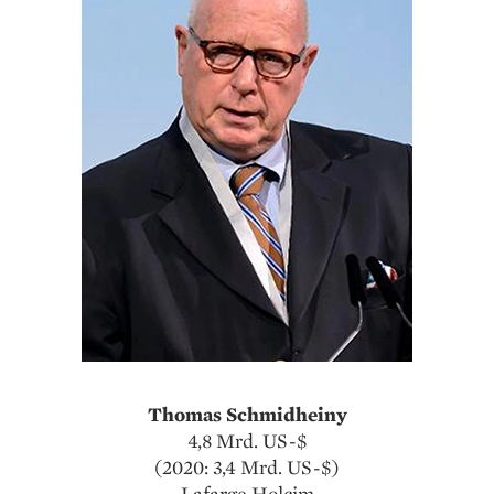
Thomas Schmidheiny
4,8 Mrd. US-$
(2020: 3,4 Mrd. US-$)
Lafarge Holcim