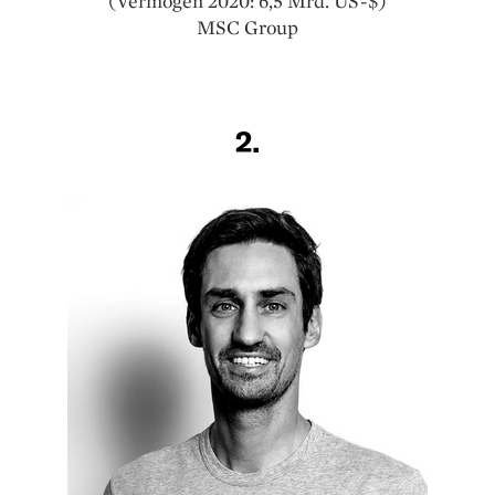
(Vermögen 2020: 6,5 Mrd. US-$)
MSC Group
2.