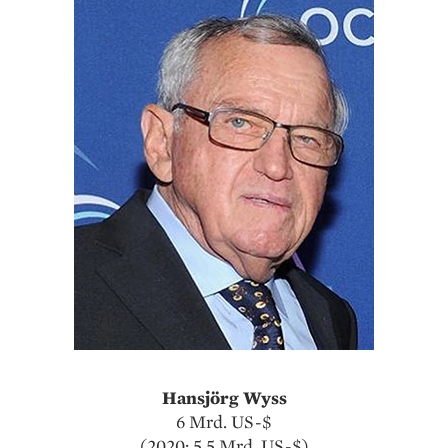
Hansjörg Wyss
6 Mrd. US-$
(2020: 5,5 Mrd. US-$)