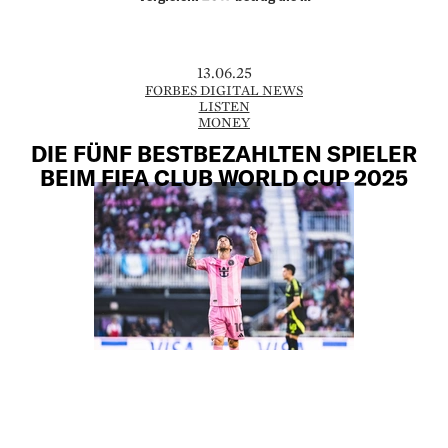
13.06.25
FORBES DIGITAL NEWS
LISTEN
MONEY
DIE FÜNF BESTBEZAHLTEN SPIELER
BEIM FIFA CLUB WORLD CUP 2025
Fussballs höchstbezahlter Spieler nimmt
zwar nicht am FIFA Club World Cup teil,
doch fünf weitere Stars, die in diesem
Monat ins Turnier starten, haben im
vergangenen Jahr zusammen geschätzte