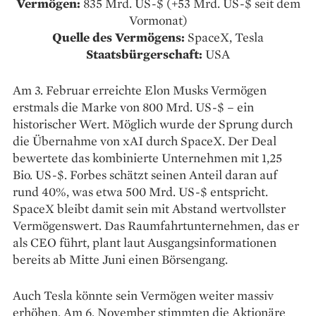
Vermögen:
835 Mrd. US-$ (+53 Mrd. US-$ seit dem
Vormonat)
Quelle des Vermögens:
SpaceX, Tesla
Staatsbürgerschaft:
USA
Am 3. Februar erreichte Elon Musks Vermögen
erstmals die Marke von 800 Mrd. US-$ – ein
historischer Wert. Möglich wurde der Sprung durch
die Übernahme von xAI durch SpaceX. Der Deal
bewertete das kombinierte Unternehmen mit 1,25
Bio. US-$. Forbes schätzt seinen Anteil daran auf
rund 40%, was etwa 500 Mrd. US-$ entspricht.
SpaceX bleibt damit sein mit Abstand wertvollster
Vermögenswert. Das Raumfahrtunternehmen, das er
als CEO führt, plant laut Ausgangsinformationen
bereits ab Mitte Juni einen Börsengang.
Auch Tesla könnte sein Vermögen weiter massiv
erhöhen. Am 6. November stimmten die Aktionäre