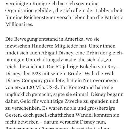
Vereinigten Königreich hat sich sogar eine
Organisation gebildet, die sich allein der Lobbyarbeit
für eine Reichensteuer verschrieben hat: die Patriotic
Millionaires.
Die Bewegung entstand in Amerika, wo sie
inzwischen Hunderte Mitglieder hat. Unter ihnen
findet sich auch Abigail Disney, eine Erbin der gleich­
namigen Unterhaltungsdynastie, die sich als „zu
reich“ bezeichnet. Die 62-jährige Enkelin von Roy ­
Disney, der 1923 mit seinem Bruder Walt die Walt
Disney Company gründete, hat ein Nettovermögen
von etwa 120 Mio. US-$. Ihr Kontostand habe sie
unglücklich gemacht, sagte sie einmal. Disney begann
daher, Geld für wohltätige Zwecke zu spenden und
zu verschenken. Es waren noble und grossherzige
Gesten, doch gesellschaftlichen Wandel konnten sie
nicht be­wirken – darum versucht Disney nun,
Regierungen zu über­­zeugen, dass sie bei „allen