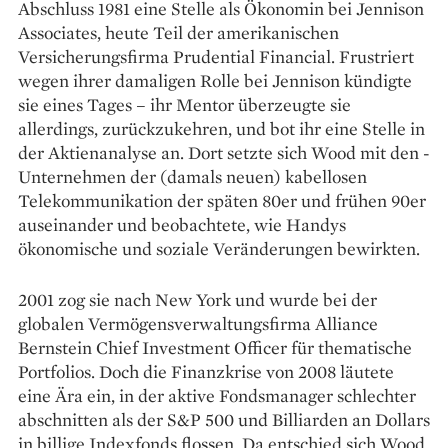
Abschluss 1981 eine Stelle als Ökonomin bei Jennison
Associates, heute Teil der amerikanischen
Versicherungsfirma Prudential ­Financial. Frus­triert
wegen ihrer damaligen Rolle bei Jennison kündigte
sie eines ­Tages – ihr Mentor überzeugte sie
allerdings, ­zurückzukehren, und bot ihr eine Stelle in
der Aktien­analyse an. Dort setzte sich Wood mit den ­
Unternehmen der (damals ­neuen) kabellosen
Telekommunikation der späten 80er und frühen 90er
auseinander und beobachtete, wie Handys
ökonomische und so­ziale Veränderungen bewirkten.
2001 zog sie nach New York und wurde bei der
globalen Vermögensverwaltungsfirma Alliance
Bernstein Chief Investment Offi­cer für thematische
Portfolios. Doch die Finanzkrise von 2008 läutete
eine Ära ein, in der ­aktive Fondsmanager schlechter
abschnitten als der S&P 500 und Billiarden an Dollars
in billige Indexfonds ­flossen. Da entschied sich Wood,