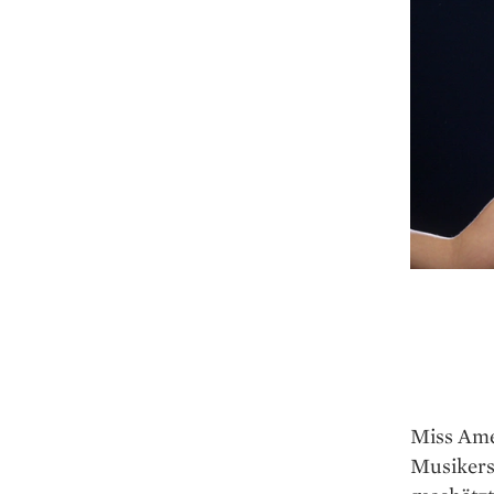
Miss Amer
Musikers