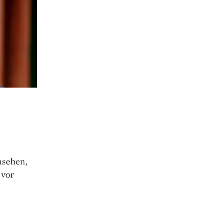
nsehen,
 vor