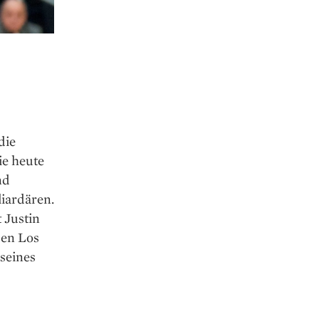
die
ie heute
nd
iardären.
 Justin
den Los
seines