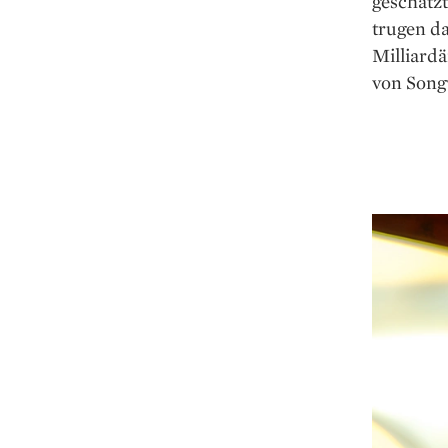
geschätzt
trugen da
Milliardä
von Songw