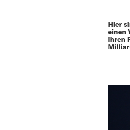
Hier s
einen 
ihren 
Millia