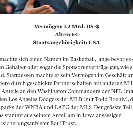
Vermögen: 1,2 Mrd. US-$
Alter: 64
Staatsangehörigkeit: USA
achte sich einen Namen im Basketball, lange bevor es 
n Gehälter oder sogar die Sponsorenverträge gab, wie s
nd. Stattdessen machte er sein Vermögen im Geschäft u
dere durch geschickte Partnerschaften mit anderen Mill
zt Anteile an den Washington Commanders der NFL (mit
 den Los Angeles Dodgers der MLB (mit Todd Boehly), 
Sparks der WNBA und LAFC der MLS. Der grösste Teil 
s stammt aus seinem Anteil am in Iowa ansässigen
rsicherungsanbieter EquiTrust.