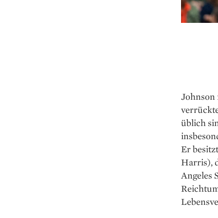
Johnson m
verrückte
üblich si
insbeson
Er besit
Harris),
Angeles 
Reichtum
Lebensve