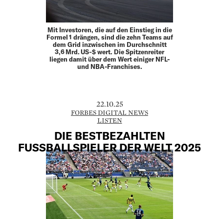
Mit Investoren, die auf den Einstieg in die
Formel 1 drängen, sind die zehn Teams auf
dem Grid inzwischen im Durchschnitt
3,6 Mrd. US‑$ wert. Die Spitzenreiter
liegen damit über dem Wert einiger NFL-
und NBA-Franchises.
22.10.25
FORBES DIGITAL NEWS
LISTEN
DIE BESTBEZAHLTEN
FUSSBALLSPIELER DER WELT 2025