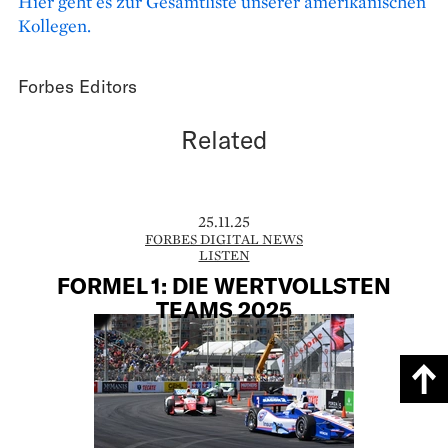
Hier geht es zur Gesamtliste unserer amerikanischen
Kollegen.
Forbes Editors
Related
25.11.25
FORBES DIGITAL NEWS
LISTEN
FORMEL 1: DIE WERTVOLLSTEN
TEAMS 2025