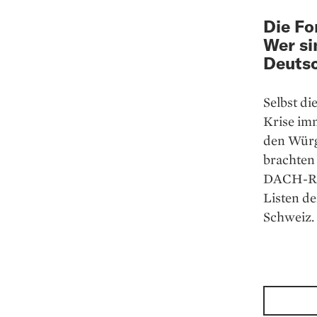
Die Fo
Wer si
Deutsc
Selbst di
Krise im
den Würg
brachten 
DACH-Reg
Listen d
Schweiz.