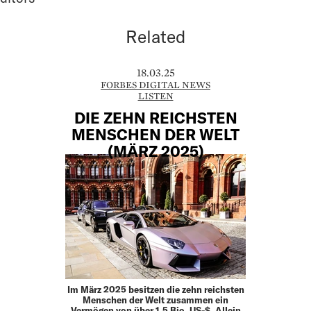
Related
18.03.25
FORBES DIGITAL NEWS
LISTEN
DIE ZEHN REICHSTEN
MENSCHEN DER WELT
(MÄRZ 2025)
Im März 2025 besitzen die zehn reichsten
Menschen der Welt zusammen ein
Vermögen von über 1,5 Bio. US-$. Allein