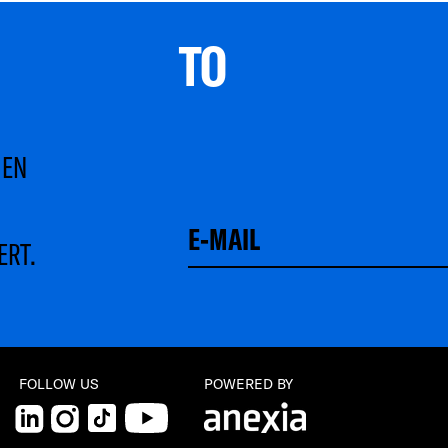
TO 
MEN
ERT.
FOLLOW US
POWERED BY
LinkedIn
Instagram
TikTok
YouTube