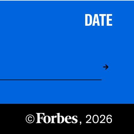
DATE
ABS