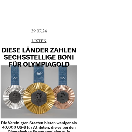
29.07.24
LISTEN
DIESE LÄNDER ZAHLEN
SECHSSTELLIGE BONI
FÜR OLYMPIAGOLD
Die Vereinigten Staaten bieten weniger als
40.000 US-$ für Athleten, die es bei den
Olympischen Sommerspielen aufs