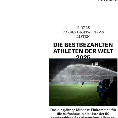
11.07.25
FORBES DIGITAL NEWS
LISTEN
DIE BESTBEZAHLTEN
ATHLETEN DER WELT
2025
Das diesjährige Mindest-Einkommen für
die Aufnahme in die Liste der 50
bestbezahlten Sportler weltweit liegt bei