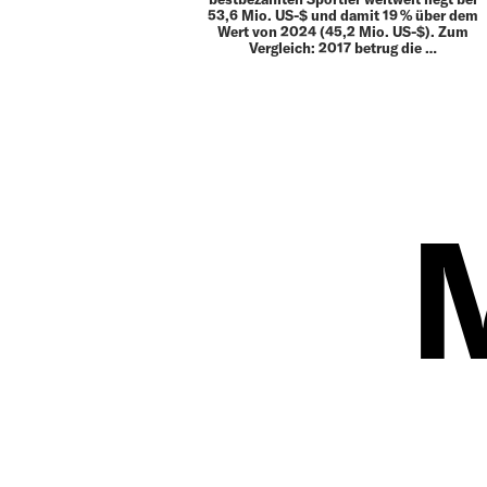
53,6 Mio. US-$ und damit 19 % über dem
Wert von 2024 (45,2 Mio. US-$). Zum
Vergleich: 2017 betrug die …