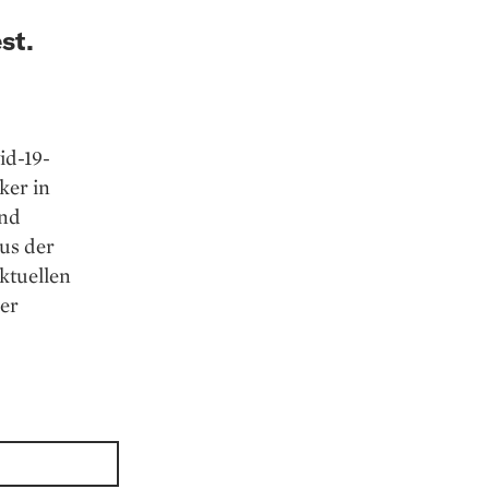
st.
id-19-
ker in
und
aus der
ktuellen
er