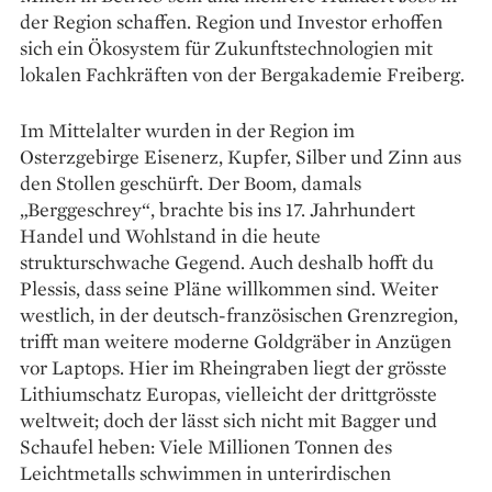
der Region schaffen. Re­gion und Investor erhoffen
sich ein Ökosystem für Zukunftstechnologien mit
lokalen Fachkräften von der Bergakademie Freiberg.
Im Mittelalter wurden in der Region im
Osterzgebirge Eisenerz, Kupfer, Silber und Zinn aus
den Stollen geschürft. Der Boom, damals
„Berggeschrey“, brachte bis ins 17. Jahrhundert
Handel und Wohlstand in die heute
strukturschwache Gegend. Auch deshalb hofft du
Plessis, dass seine Pläne willkommen sind. Weiter
westlich, in der deutsch-französischen Grenzregion,
trifft man weitere moderne Goldgräber in An­zügen
vor Laptops. Hier im Rheingraben liegt der grösste
Lithiumschatz Europas, vielleicht der drittgrösste
weltweit; doch der lässt sich nicht mit Bagger und
Schaufel heben: Viele Millionen Tonnen des
Leichtmetalls schwimmen in unter­irdischen