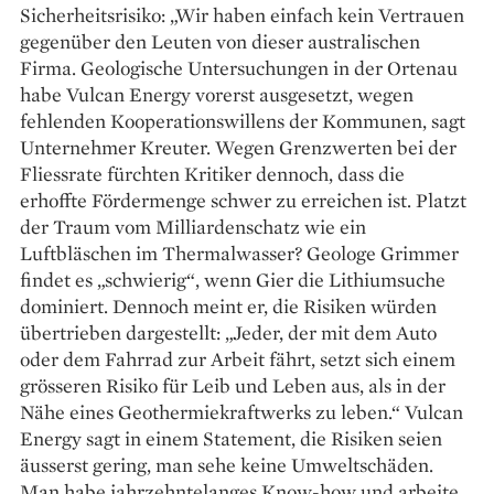
Sicherheitsrisiko: „Wir haben einfach kein Vertrauen
gegenüber den Leuten von dieser australischen
Firma. Geologische Unter­suchungen in der Ortenau
habe Vulcan Energy vorerst ausgesetzt, wegen
fehlenden Kooperationswillens der Kommunen, sagt
Unternehmer Kreuter. Wegen Grenzwerten bei der
Fliessrate fürchten Kritiker dennoch, dass die
erhoffte Fördermenge schwer zu erreichen ist. Platzt
der Traum vom Milliardenschatz wie ein
Luftbläschen im Thermalwasser? Geologe Grimmer
findet es „schwierig“, wenn Gier die Lithiumsuche
dominiert. Dennoch meint er, die Risiken würden
übertrieben dargestellt: „Jeder, der mit dem Auto
oder dem Fahrrad zur Arbeit fährt, setzt sich einem
grösseren Risiko für Leib und Leben aus, als in der
Nähe eines Geothermiekraftwerks zu leben.“ Vulcan
Energy sagt in einem Statement, die Risiken seien
äusserst gering, man sehe keine Umweltschäden.
Man habe jahrzehntelanges Know-how und arbeite