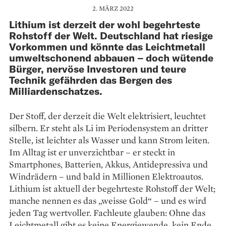
2. MÄRZ 2022
Lithium ist derzeit der wohl begehrteste
Rohstoff der Welt. Deutschland hat riesige
Vorkommen und könnte das Leichtmetall
umweltschonend abbauen – doch wütende
Bürger, nervöse Investoren und teure
Technik gefährden das Bergen des
Milliardenschatzes.
Der Stoff, der derzeit die Welt elektrisiert, leuch­tet
silbern. Er steht als Li im Periodensystem an dritter
Stelle, ist leichter als Wasser und kann Strom leiten.
Im Alltag ist er unverzichtbar – er steckt in
Smartphones, Batterien, Akkus, Anti­depressiva und
Windrädern – und bald in Mil­lionen Elektroautos.
Lithium ist aktuell der be­gehrteste Rohstoff der Welt;
manche nennen es das „weisse Gold“ – und es wird
jeden Tag wert­voller. Fachleute glauben: Ohne das
Leichtmetall gibt es keine Energiewende, kein Ende