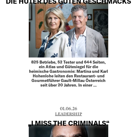
DIE HÜTER DES GUTEN GESCHMACKS
825 Betriebe, 52 Tester und 644 Seiten,
ein Atlas und Gütesiegel für die
heimische Gastronomie: Martina und Karl
Hohenlohe leiten den Restaurant- und
Gourmet­führer Gault-Millau Österreich
seit über 20 Jahren. In einer …
01.06.26
LEADERSHIP
„I MISS THE CRIMINALS“