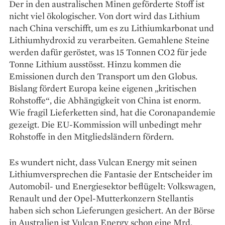
Der in den australischen Minen ­geförder­te Stoff ist
nicht viel ökologischer. Von dort wird das Lithium
nach China verschifft, um es zu Lithiumkarbonat und
Lithiumhydroxid zu verarbeiten. Gemahlene Steine
werden dafür geröstet, was 15 Tonnen CO2 für jede
Tonne Lithium ausstösst. Hinzu kommen die
Emissionen durch den Transport um den Globus.
Bislang fördert Europa keine eigenen „kritischen
Rohstoffe“, die Abhängigkeit von China ist enorm.
Wie fragil Lieferketten sind, hat die Coronapandemie
gezeigt. Die EU-Kommission will unbedingt mehr
Rohstoffe in den Mitgliedsländern fördern.
Es wundert nicht, dass Vulcan Energy mit seinen
Lithiumversprechen die Fantasie der Entscheider im
Automobil- und Energiesektor beflügelt: Volkswagen,
Renault und der Opel-Mutterkonzern Stellantis
haben sich schon Lieferungen gesichert. An der Börse
in Australien ist Vulcan Energy schon eine Mrd.