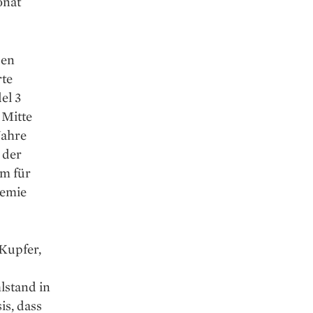
onat
den
rte
el 3
 Mitte
Jahre
 der
em für
demie
 Kupfer,
lstand in
is, dass