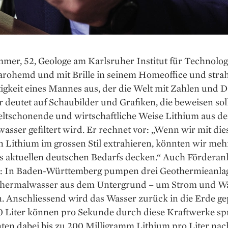
mer, 52, Geologe am Karls­ruher Institut für Technolog
Karohemd und mit Brille in seinem Homeoffice und strah
igkeit eines Mannes aus, der die Welt mit Zahlen und 
Er deutet auf Schaubilder und Grafiken, die beweisen sol
ltschonende und wirtschaftliche Weise Lithium aus d
sser gefiltert wird. Er rechnet vor: „Wenn wir mit di
 Lithium im grossen Stil extrahieren, könnten wir mehr
s aktuellen deutschen Bedarfs decken.“ Auch Förderanl
ts: In Baden-Württemberg pumpen drei Geothermieanla
Thermalwasser aus dem Untergrund – um Strom und W
. Anschliessend wird das Wasser zurück in die Erde ge
00 Liter können pro Sekunde durch diese Kraftwerke sp
ten dabei bis zu 200 Milligramm Lithium pro Liter nac