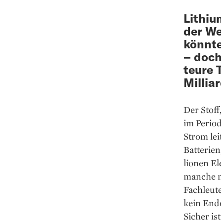
Lithiu
der We
könnt
– doch
teure 
Millia
Der Stoff,
im Period
Strom lei
Batterien
lionen El
manche ne
Fachleute
kein Ende
Sicher i