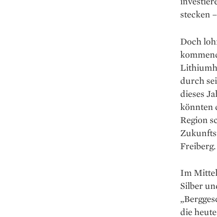
investier
stecken –
Doch lohn
kommende
Lithiumh
durch sei
dieses Ja
könnten 
Region sc
Zukunfts
Freiberg.
Im Mittel
Silber un
„Berggesc
die heute