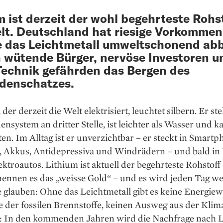
m ist derzeit der wohl begehrteste Rohs
lt. Deutschland hat riesige Vorkomme
e das Leichtmetall umweltschonend ab
 wütende Bürger, nervöse Investoren u
Technik gefährden das Bergen des
rdenschatzes.
 der derzeit die Welt elektrisiert, leuch­tet silbern. Er ste
ensystem an dritter Stelle, ist leichter als Wasser und k
ten. Im Alltag ist er unverzichtbar – er steckt in Smartp
, Akkus, Anti­depressiva und Windrädern – und bald in 
ektroautos. Lithium ist aktuell der be­gehrteste Rohstoff
nnen es das „weisse Gold“ – und es wird jeden Tag wert
 glauben: Ohne das Leichtmetall gibt es keine Energie
 der fossilen Brennstoffe, keinen Ausweg aus der Klima
st: In den kommenden Jahren wird die Nachfrage nach 