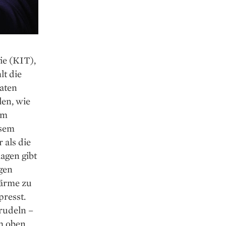
ie (KIT),
lt die
Daten
len, wie
em
esem
 als die
agen gibt
gen
ärme zu
presst.
rudeln –
h oben