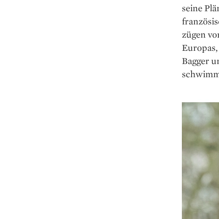
seine Plä
französis
zügen vor
Europas, 
Bagger u
schwimme