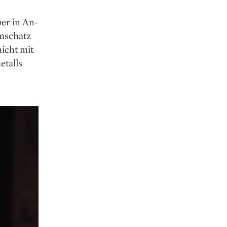
er in An­
umschatz
nicht mit
etalls