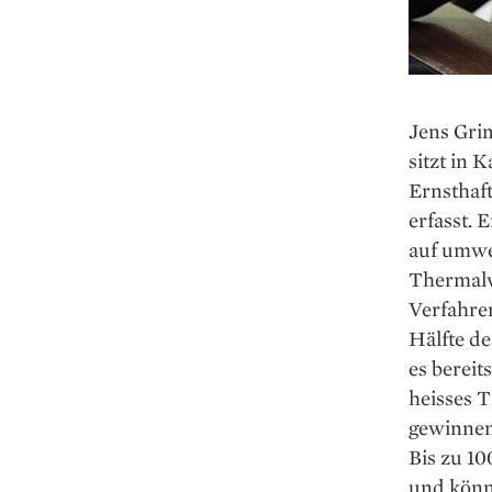
Jens Grim
sitzt in 
Ernsthaft
erfasst. 
auf umwe
Thermalwa
Verfahren
Hälfte de
es berei
heisses 
gewinnen
Bis zu 1
und könn