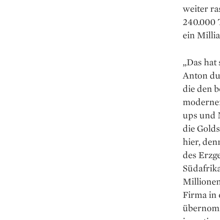
weiter ra
240.000 T
ein Milli
„Das hat 
Anton du 
die den b
moderner 
ups und M
die Gold
hier, de
des Erzge
Südafrika
Millionen
Firma in
übernomme