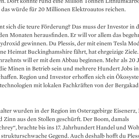
en. Dort könnte rund eine Million Tonnen Lithium­karb
 das würde für 20 Millionen Elektroautos reichen.
t sich die teure Förderung? Das muss der Investor in 
n Monaten herausfinden. Er will vor allem das begeh
ydroxid gewinnen. Du Plessis, der mit einem Tesla Mod
ne Heimat Buckinghamshire fährt, hat ehrgeizige Ziele.
hrzehnts will er mit dem Abbau beginnen. Mehr als 20 
die Minen in Betrieb sein und mehrere Hundert Jobs in
haffen. Re­gion und Investor erhoffen sich ein Ökosyst
technologien mit lokalen Fachkräften von der Bergaka
alter wurden in der Region im Osterzgebirge Eisenerz,
d Zinn aus den Stollen geschürft. Der Boom, damals
hrey“, brachte bis ins 17. Jahrhundert Handel und Woh
 strukturschwache Gegend. Auch deshalb hofft du Pless