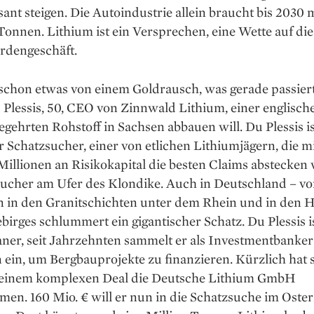
sant steigen. Die Autoindustrie allein braucht bis 2030 
onnen. Lithium ist ein Versprechen, eine Wette auf die
ardengeschäft.
schon etwas von einem Goldrausch, was gerade passiert
Plessis, 50, CEO von Zinnwald Lithium, einer englisch
egehrten Rohstoff in Sachsen abbauen will. Du Plessis is
Schatzsucher, einer von etlichen Lithiumjägern, die mi
illionen an Risikokapital die besten Claims abstecken 
sucher am Ufer des Klondike. Auch in Deutschland – vo
nn in den Granitschichten unter dem Rhein und in den 
birges schlummert ein gigantischer Schatz. Du Plessis i
ner, seit Jahrzehnten sammelt er als Investmentbanker
 ein, um Bergbau­projekte zu finanzieren. Kürzlich hat 
 einem komplexen Deal die Deutsche Lithium GmbH
n. 160 Mio. € will er nun in die Schatzsuche im Oster