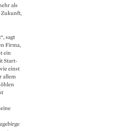
mehr als
 Zukunft,
“, sagt
en Firma,
t ein
t Start-
wie einst
r allem
Höhlen
st
seine
zgebirge