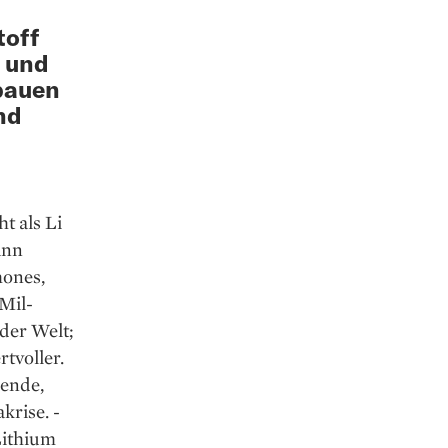
toff
n und
bauen
nd
ht als Li
ann
hones,
Mil­
 der Welt;
­voller.
wende,
krise. ­
Lithium