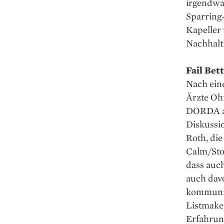
irgendwa
Sparring
Kapeller 
Nachhalti
Fail Bet
Nach eine
Ärzte Oh
DORDA auc
Diskussi
Roth, die
Calm/Stor
dass auc
auch davo
kommuniz
Listmaker
Erfahrun