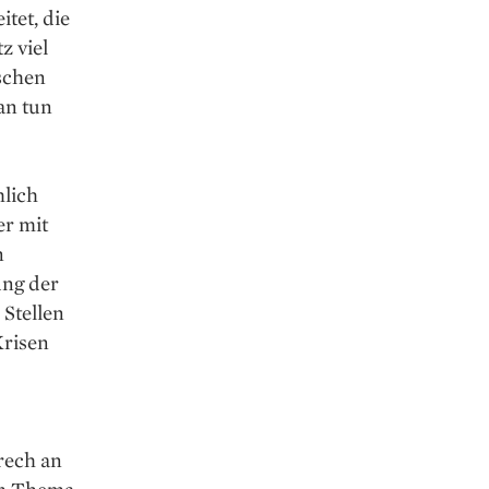
tet, die
z viel
ischen
an tun
hlich
er mit
n
ung der
 Stellen
Krisen
rech an