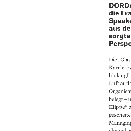
DORDA
die Fr
Speake
aus de
sorgte
Perspe
Die „Glä
Karriere
hinlängli
Luft auf
Organisa
belegt – 
Klippe“ b
gescheite
Managing
ehemalige