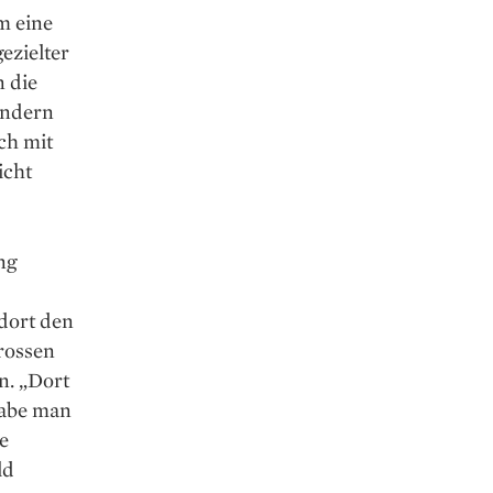
m eine
ezielter
n die
ondern
ch mit
icht
ng
 dort den
grossen
n. „Dort
habe man
e
ld