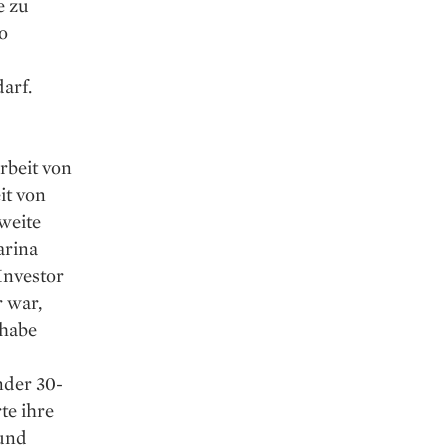
e zu
o
arf.
rbeit von
it von
weite
arina
Investor
r war,
 habe
nder 30-
te ihre
ound