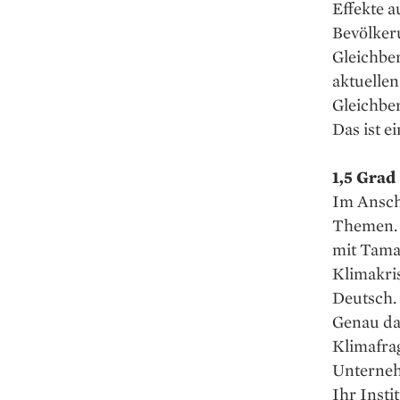
Effekte 
Bevölkeru
Gleichbe
aktuellen
Gleichber
Das ist e
1,5 Grad
Im Anschl
Themen. E
mit Tama
Klimakris
Deutsch. 
Genau das
Klimafrag
Unternehm
Ihr Insti