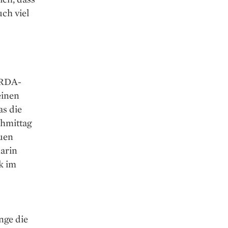
ch viel
ORDA-
einen
as die
hmittag
auen
Karin
ik im
nge die