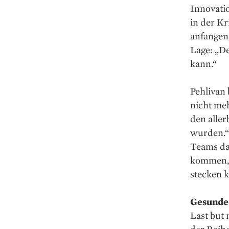
Innovatio
in der Kr
anfangen,
Lage: „De
kann.“
Pehlivan 
nicht meh
den aller
wurden.“
Teams dar
kommen, 
stecken 
Gesunde
Last but