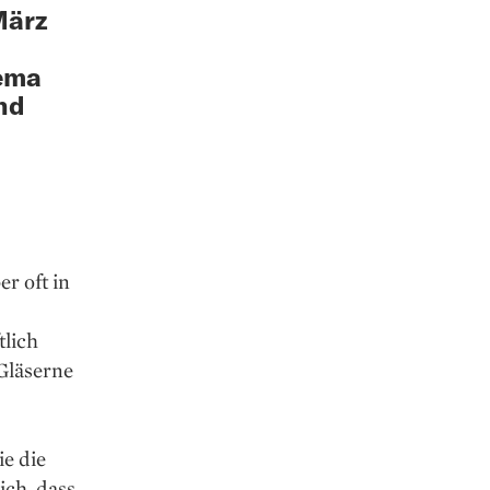
März
hema
nd
er oft in
tlich
Gläserne
e die
ich, dass