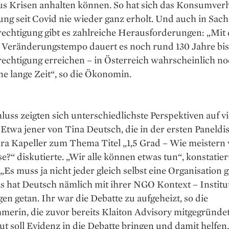
aus Krisen anhalten können. So hat sich das Konsumverh
ng seit Covid nie wieder ganz erholt. Und auch in Sac
rechtigung gibt es zahlreiche Herausforderungen: „Mit
 Veränderungstempo dauert es noch rund 130 Jahre bis 
echtigung erreichen – in Österreich wahrscheinlich no
ine lange Zeit“, so die Ökonomin.
uss zeigten sich unterschiedlichste Perspektiven auf vie
twa jener von Tina Deutsch, die in der ersten Paneldi
ra Kapeller zum Thema Titel „1,5 Grad – Wie meistern 
e?“ diskutierte. „Wir alle können etwas tun“, konstatier
„Es muss ja nicht jeder gleich selbst eine Organisation 
 hat Deutsch nämlich mit ihrer NGO Kontext – Institut
en getan. Ihr war die Debatte zu aufgeheizt, so die
erin, die zuvor bereits Klaiton Advisory mitgegründet
tut soll Evidenz in die Debatte bringen und damit helfen,