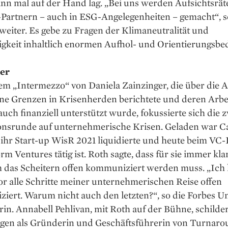
nn mal auf der Hand lag. „Bei uns werden Aufsichtsrät
-Partnern – auch in ESG-Angelegenheiten – gemacht“, s
weiter. Es gebe zu Fragen der Klimaneutralität und
gkeit inhaltlich enormen Aufhol- und Orientierungsbed
ter
m „Intermezzo“ von Daniela Zainzinger, die über die A
ne Grenzen in Krisenherden berichtete und deren Arbe
h finanziell unterstützt wurde, fokussierte sich die z
onsrunde auf unternehmerische Krisen. Geladen war C
 ihr Start-up WisR 2021 liquidierte und heute beim VC-
m Ventures tätig ist. Roth sagte, dass für sie immer kla
h das Scheitern offen kommuniziert werden muss. „Ich
r alle Schritte meiner unternehmerischen Reise offen
iert. Warum nicht auch den letzten?“, so die Forbes U
in. Annabell Pehlivan, mit Roth auf der Bühne, schilder
gen als Gründerin und Geschäftsführerin von Turnar