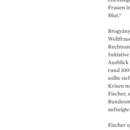
Frauen i
Mut.“
Brogyány
Weltfrau
Rechtsan
Initiati
Ausblick
rund 100
sollte si
Krisen me
Fischer, 
Bundesmi
aufzeigte
Fischer s