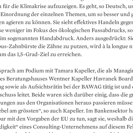
für die Klimakrise aufzuzeigen. Es geht, so Deutsch, u
e Einordnung der einzelnen Themen, um so besser und g
n agieren zu können. Sie sieht effektives Handeln gege
se weniger im Fokus des ökologischen Fussabdrucks, s
 im sogenannten Handabdruck. Anders ausgedrückt: Si
us-Zahnbürste die Zähne zu putzen, wird à la longue n
um das 1,5-Grad-Ziel zu erreichen.
sprach am Podium mit Tamara Kapeller, die als Managi
des Beratungshauses Wentner Kapeller Havranek Board
g sowie als Aufsichtsrätin bei der BAWAG tätig ist und
huss leitet. Beide waren sich darüber einig, dass die 
ungen aus den Organisationen heraus passieren müsse
ebel am grössten“, so auch Kapeller. Im Bankensektor 
ar mit den Vorgaben der EU zu tun, sagt sie, weshalb di
igkeit“ eines Consulting-Unternehmens auf diesem Fe