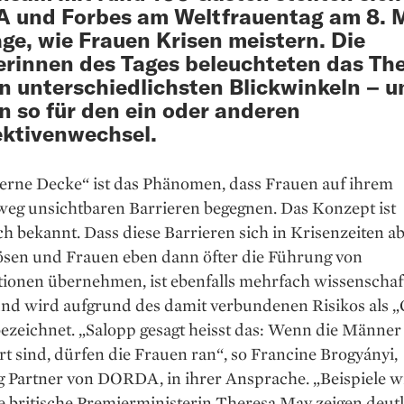
 und Forbes am Weltfrauentag am 8. 
age, wie Frauen Krisen meistern. Die
rinnen des Tages beleuchteten das T
n unterschiedlichsten Blickwinkeln – u
n so für den ein oder anderen
ktivenwechsel.
serne Decke“ ist das Phänomen, dass Frauen auf ihrem
weg unsichtbaren Barrieren begegnen. Das Konzept ist
ch bekannt. Dass diese Barrieren sich in Krisenzeiten ab
lösen und Frauen eben dann öfter die Führung von
tionen übernehmen, ist ebenfalls mehrfach wissenschaf
und wird aufgrund des damit verbundenen Risikos als „
ezeichnet. „Salopp gesagt heisst das: Wenn die Männer
rt sind, dürfen die Frauen ran“, so Francine Brogyányi,
 Partner von DORDA, in ihrer Ansprache. „Beispiele wi
 britische Premierministerin Theresa May zeigen deutl