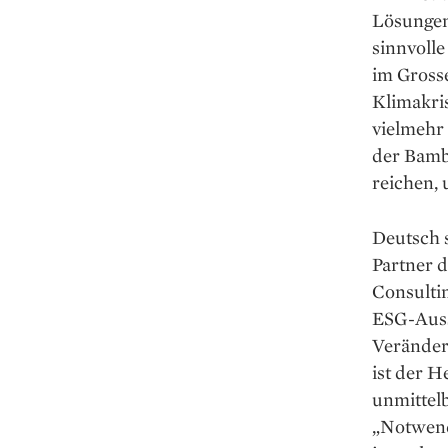
Lösungen 
sinnvoll
im Grosse
Klimakri
vielmehr
der Bamb
reichen, 
Deutsch 
Partner 
Consultin
ESG-Aussc
Veränder
ist der H
unmittelb
„Notwend