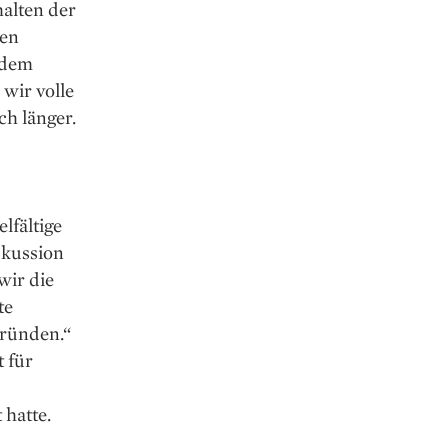
alten der
hen
 dem
wir volle
ch länger.
lfältige
skussion
wir die
te
gründen.“
 für
 hatte.