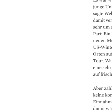
junge Un
sagte Web
damit ver
sehr um d
Part: Ein
neuen Mo
US-Winte
Orten au
Tour. Was
eine sehr
auf fris
Aber zahl
keine kon
Einnahme
damit wä