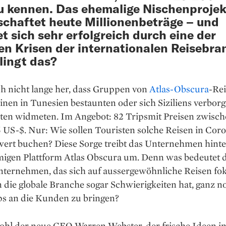
u kennen. Das ehemalige Nischenprojek
schaftet heute Millionenbeträge – und
et sich sehr erfolgreich durch eine der
en Krisen der internationalen Reisebra
lingt das?
ch nicht lange her, dass ­Gruppen von
Atlas-Obscura
-­Re
inen in Tune­sien bestaunten oder sich Siziliens verbor
ten wid­meten. Im Angebot: 82 Tripsmit Preisen zwisch
 US-$. Nur: Wie sollen Tou­risten solche Reisen in Cor
ert buchen? Diese Sorge treibt das Unternehmen hinte
migen Plattform Atlas Obscura um. Denn was bedeutet d
nternehmen, das sich auf ausser­gewöhnliche Reisen fok
 die globale Branche sogar Schwierigkeiten hat, ganz 
ps an die Kunden zu bringen?
ohl der neue CEO Warren Webster, der frische Ideen in