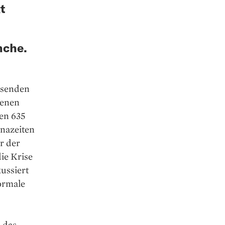
t
nche.
isenden
genen
en 635
onazeiten
r der
ie Krise
ussiert
normale
 das