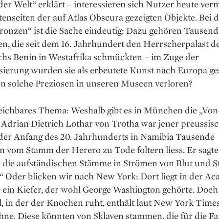
er Welt“ erklärt – interessieren sich Nutzer heute ver
ten­seiten der auf Atlas Obscura gezeigten Objekte. Bei 
ronzen“ ist die Sache eindeutig: Dazu gehören Tausend
n, die seit dem 16. Jahr­hundert den Herrscherpalast d
chs Benin in Westafrika schmückten – im Zuge der
sierung wurden sie als erbeutete Kunst nach Europa ges
n solche Preziosen in unseren Museen verloren?
leichbares Thema: Weshalb gibt es in München die „Von
 Adrian Dietrich Lothar von Trotha war jener preussis
 der Anfang des 20. Jahrhunderts in Namibia Tausende
 vom Stamm der Herero zu Tode foltern liess. Er sagte
e die aufständischen Stämme in Strömen von Blut und 
“ Oder blicken wir nach New York: Dort liegt in der A
 ein Kiefer, der wohl George Washington gehörte. Doch
, in der der Knochen ruht, enthält laut New York Time
hne. Diese könnten von Sklaven stammen, die für die Fa