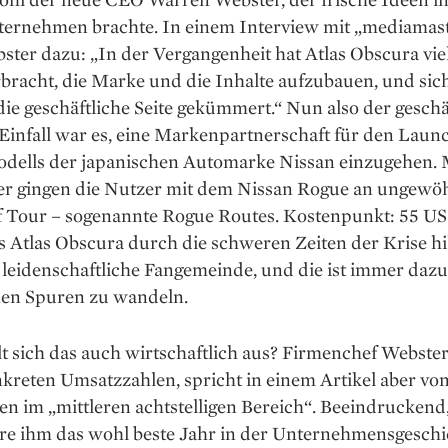
ternehmen brachte. In einem Interview mit „media­mas
ster dazu: „In der Vergangenheit hat Atlas Obscura viel
bracht, die Marke und die Inhalte aufzubauen, und sich
ie geschäftliche Seite gekümmert.“ Nun also der geschä
 Einfall war es, eine Markenpartnerschaft für den Laun
dells der japanischen Auto­marke Nissan einzugehen. 
r gingen die Nutzer mit dem Nissan Rogue an ungewö
f Tour – so­genannte Rogue Routes. Kostenpunkt: 55 US
 Atlas Obscura durch die schweren Zeiten der Krise hilf
 leidenschaftliche Fangemeinde, und die ist immer dazu 
chen Spuren zu wandeln.
t sich das auch wirtschaftlich aus? Firmenchef Webste
kreten Umsatzzahlen, spricht in einem Artikel aber vo
n im „mittleren achtstelligen Bereich“. Beeindruckend
re ihm das wohl beste Jahr in der Unternehmensgeschi