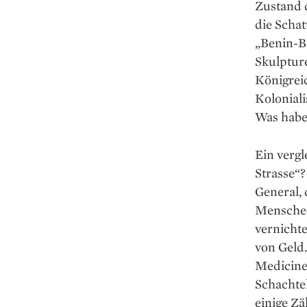
Zustand d
die Schat
„Benin-B
Skulpture
Königrei
Koloniali
Was habe
Ein verg
Strasse“?
General,
Menschen
vernicht
von Geld.
Medicine
Schachtel
einige Zä