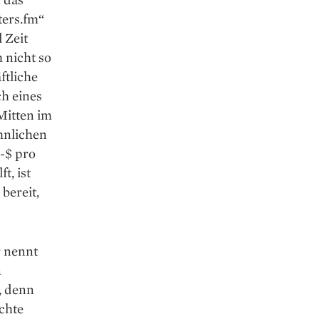
ters.fm“
 Zeit
 nicht so
ftliche
ch eines
Mitten im
hnlichen
-$ pro
t, ist
bereit,
r nennt
n
, denn
chte