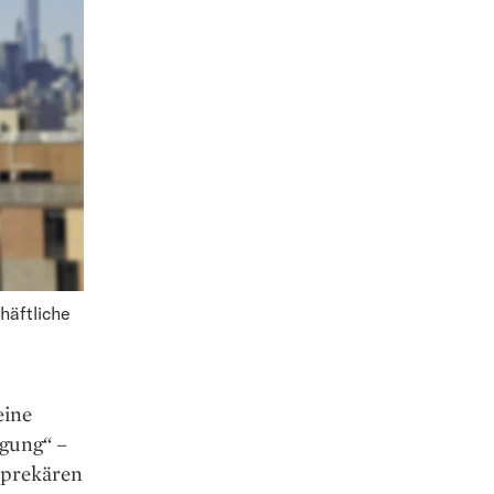
häftliche
eine
gung“ –
 prekären