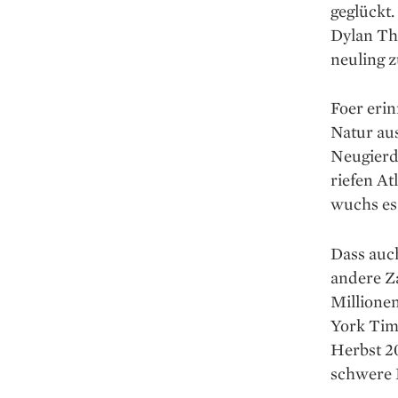
geglückt
Dylan Th
neuling z
Foer erin
Natur aus
Neugierde
riefen At
wuchs es 
Dass auch
andere Z
Millione
York Tim
Herbst 2
schwere 