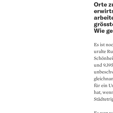
Orte z
erwirt
arbeit
grösst
Wie ge
Es ist no
uralte Ru
Schönhei
und 9.395
unbeschw
gleichna
für ein U
hat, wenn
Städtetri
Es war w