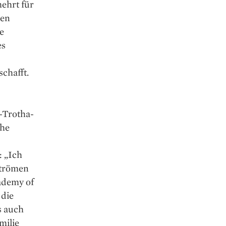
mehrt für
den
e
es
chafft.
-Trotha-
che
: „Ich
Strömen
cademy of
 die
s auch
milie