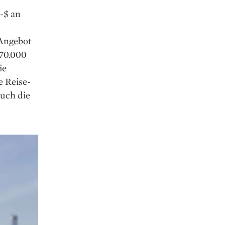
-$ an
 Angebot
470.000
ie
e Reise­
auch die