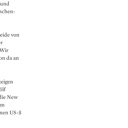
 und
nchen­
beide von
er
 Wir
von da an
zeigen
ölf
 die New
Im
onen US-$