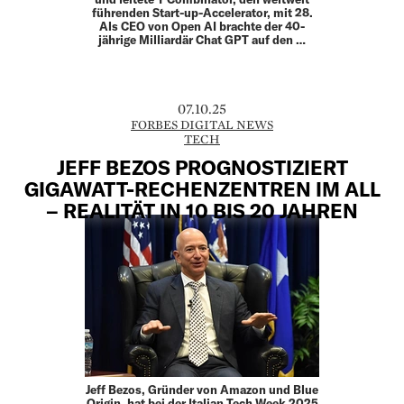
führenden Start-up-­Accelerator, mit 28.
Als CEO von Open AI brachte der 40-
jährige Milliardär Chat GPT auf den …
07.10.25
FORBES DIGITAL NEWS
TECH
JEFF BEZOS PROGNOSTIZIERT
GIGAWATT-RECHENZENTREN IM ALL
– REALITÄT IN 10 BIS 20 JAHREN
Jeff Bezos, Gründer von Amazon und Blue
Origin, hat bei der Italian Tech Week 2025