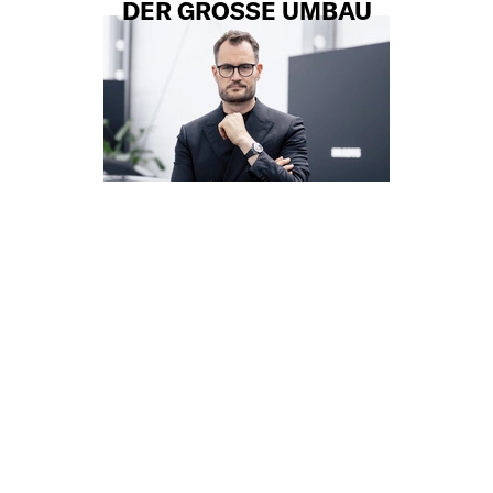
DER GROSSE UMBAU
Aus einem Mercedes-Veredler im
Ruhrgebiet hat Constantin Buschmann
eine globale Luxusmarke gemacht. Als
sein Vater vor acht Jahren im Koma lag,
übernahm er von einem Tag auf den
anderen die Firma. Kurz vor dem 50. …
05.05.26
FORBES DIGITAL NEWS
MONEY
GAMESTOPS 55-MILLIARDEN-WETTE