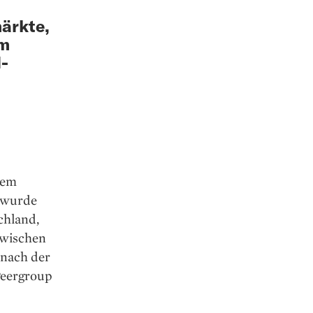
märkte,
em
-
dem
g wurde
chland,
zwischen
 nach der
Peergroup