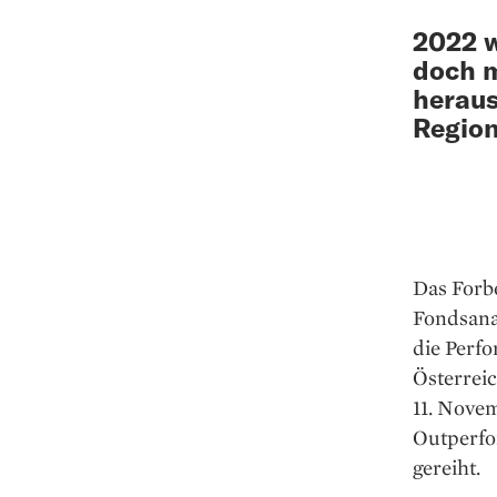
2022 w
doch 
heraus
Region
Das Forb
Fondsana
die Perfo
Österrei
11. Nove
Outperfo
gereiht.