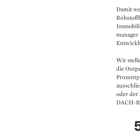
Damit we
Rohstoff
Immobilie
manager 
Entwicklu
Wir stell
die Outp
Prozentp
ausschlie
oder der 
DACH-Rau