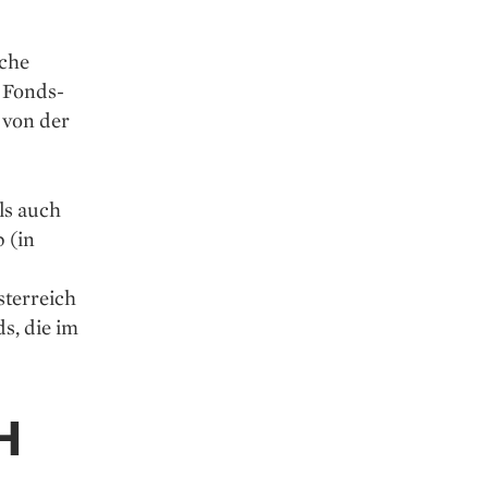
sche
e Fonds­
 von der
ls auch
 (in
sterreich
s, die im
H