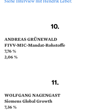
HENDRIK LEBER
Acatis Datini Valueflex Fonds
7,89 %
9,64 %
Hendrik Leber ist der vielleicht bekannteste
Vertreter des „Value Investing“ in Deutschland.
Allerdings hat er die unter anderem von Warren
Buffett popularisierte Anlagephilosophie für seine
Zwecke angepasst – und experimentiert seit einiger