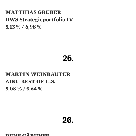
6,02 %
7,77 %
18.
SERGE KASSIBRAKIS
Florent Gallien SQ Quant
European Equities
5,8 %
11,04 %
19.
UNIVERSAL (TEAM-MANAGED)