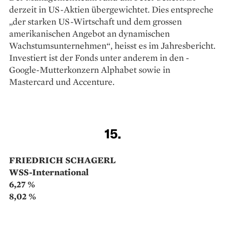
13.
FOCAM (FAMILY OFFICE)
Capital Growth Fund
6,92 %
8,77 %
14.
PETER SEILERN-ASPANG,
TASSILO SEILERN-ASPANG,
MICHAEL FAHERTY,
FERNANDO LEON,
CORENTIN MASSIN
Seilern Global Trust
6,82 %