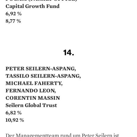
WOLFGANG NAGENGAST
Siemens Global Growth
7,36 %
13,7 %
12.
ROBERT SUCKEL,
MARKUS WEDEL
SPSW Global Multi Asset
Selection B
7,01 %
8,86 %