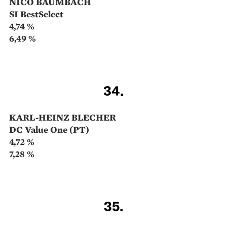
12,4 %
Gleich zehn Plätze gegenüber dem Vorjahr nach
oben ging es in unserem Ranking für Valerie Schueler
und Philipp Schweneke. Ihr Fonds investiert
vornehmlich in kleinere und mittelgrosse deutsche
Aktien. Dazu zählen nicht nur Indus­triewerte wie der
Batteriehersteller Varta, sondern auch Titel von
jüngeren Unternehmen mit Internet­bezug wie
HelloFresh, Delivery Hero und Zalando.
28.
THOMAS RADINGER
Nordinternet
4,99 %