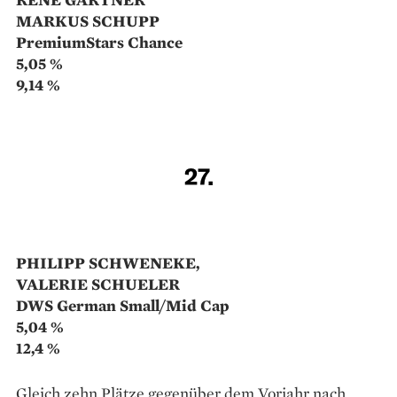
Varios Flex Fonds
5,78 %
7,52 %
20.
PETER FRECH
Quantex Strategic Precious Metal
5,55 %
12,16 %
21.