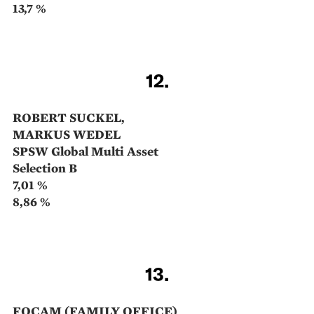
Zeit auch mit künstlicher ­Intelligenz.
Siehe Interview mit Hendrik Leber.
10.
ANDREAS GRÜNEWALD
FIVV-MIC-Mandat-Rohstoffe
7,76 %
2,06 %
11.