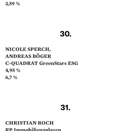
AIRC BEST OF U.S.
5,08 % / 9,64 %
26.
RENE GÄRTNER
MARKUS SCHUPP
PremiumStars Chance
5,05 %
9,14 %
27.