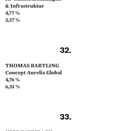
PHILIPP SCHWENEKE,
VALERIE SCHUELER
DWS German Small/Mid Cap
5,04 %