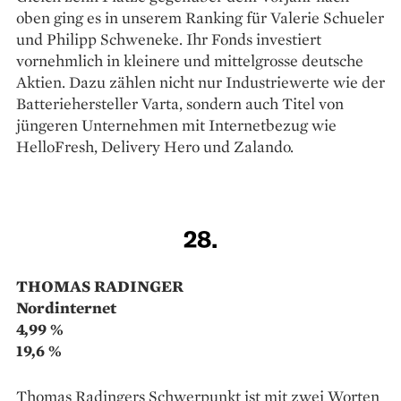
TEAM-MANAGED
Constantia Multi Invest 92
5,46 %
7,21 %
22.
THOMAS NEUHOLD
DSC Equity Fund – Energy
5,31 %
–0,75 %
23.