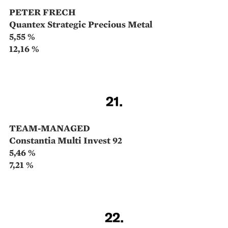
zählt definitiv nicht dazu: Gerhard Matkovits kann
mit seinem Weltaktienfonds aus dem Vollen schöpfen
und rund um den Globus investieren. Schwerpunkte
ergeben sich aber trotzdem: Im vergangenen Jahr
habe der Fonds mit einer Übergewichtung in
Konsumgüter- und Technologietitel „sehr erfreulich
abgeschnitten“ – sie bleibt erhalten.
17.