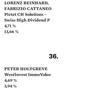
19,6 %
Thomas Radingers Schwerpunkt ist mit zwei Worten
auf den Punkt gebracht: Internet und USA. Der
Fondsmanager ist ausschliesslich in US-Tech-Werte
investiert – darunter die Titel der Silicon-Valley-­
Giganten Alphabet (Google), Amazon, Facebook,
Netflix und Twitter. Kleinere Positionen hält er etwa
an den ­Tourismusaktien Expedia und TripAdvisor
sowie am Social-­Media-Unternehmen Snap.
29.