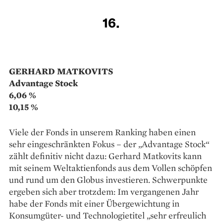
10,92 %
Der Managementteam rund um ­Peter Seilern ist
derzeit in US-­Aktien übergewichtet. Dies ent­spreche
„der starken US-Wirtschaft und dem grossen
amerikanischen Angebot an dynamischen
Wachstumsunternehmen“, heisst es im ­Jahresbericht.
Investiert ist der Fonds unter anderem in den ­
Google-Mutterkonzern Alphabet ­sowie in
Mastercard und Accenture.
15.
FRIEDRICH SCHAGERL
WSS-International
6,27 %