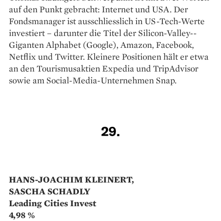
MARC WORBACH
VPI World Select TM
5,2 %
6,95 %
24.
MATTHIAS GRUBER
DWS Strategieportfolio IV
5,13 % / 6,98 %
25.
MARTIN WEINRAUTER