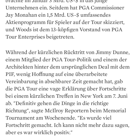
brachte im Januar 3 Mrd. US-$ in das junge
Unternehmen ein. Seitdem hat PGA Commissioner
Jay Monahan ein 1,5 Mrd. US-$ umfassendes
Aktienprogramm für Spieler auf der Tour skizziert,
und Woods ist dem 13-köpfigen Vorstand von PGA
Tour Enterprises beigetreten.
Während der kürzlichen Rücktritt von Jimmy Dunne,
einem Mitglied der PGA Tour-Politik und einem der
Architekten hinter dem ursprünglichen Deal mit dem
PIF, wenig Hoffnung auf eine überarbeitete
Vereinbarung in absehbarer Zeit gemacht hat, gab
die PGA Tour eine vage Erklärung über Fortschritte
bei einem kürzlichen Treffen in New York am 7. Juni
ab. "Definitiv gehen die Dinge in die richtige
Richtung", sagte McIlroy Reportern beim Memorial
Tournament am Wochenende. "Es wurde viel
Fortschritt gemacht. Ich kann nicht mehr dazu sagen,
aber es war wirklich positiv."