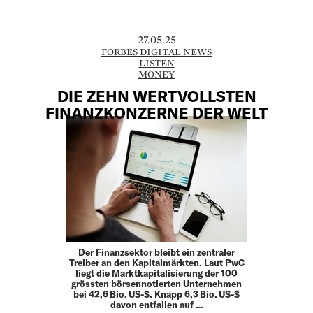
27.05.25
FORBES DIGITAL NEWS
LISTEN
MONEY
DIE ZEHN WERTVOLLSTEN
FINANZKONZERNE DER WELT
Der Finanzsektor bleibt ein zentraler
Treiber an den Kapitalmärkten. Laut PwC
liegt die Marktkapitalisierung der 100
grössten börsennotierten Unternehmen
bei 42,6 Bio. US-$. Knapp 6,3 Bio. US-$
davon entfallen auf …