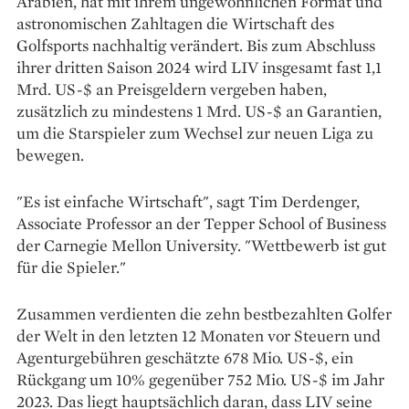
Arabien, hat mit ihrem ungewöhnlichen Format und
astronomischen Zahltagen die Wirtschaft des
Golfsports nachhaltig verändert. Bis zum Abschluss
ihrer dritten Saison 2024 wird LIV insgesamt fast 1,1
Mrd. US-$ an Preisgeldern vergeben haben,
zusätzlich zu mindestens 1 Mrd. US-$ an Garantien,
um die Starspieler zum Wechsel zur neuen Liga zu
bewegen.
"Es ist einfache Wirtschaft", sagt Tim Derdenger,
Associate Professor an der Tepper School of Business
der Carnegie Mellon University. "Wettbewerb ist gut
für die Spieler."
Zusammen verdienten die zehn bestbezahlten Golfer
der Welt in den letzten 12 Monaten vor Steuern und
Agenturgebühren geschätzte 678 Mio. US-$, ein
Rückgang um 10% gegenüber 752 Mio. US-$ im Jahr
2023. Das liegt hauptsächlich daran, dass LIV seine