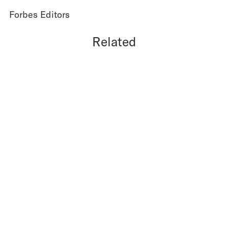
Forbes Editors
Related
02.06.26
LISTEN
DIE REICHSTEN MENSCHEN DER
WELT 2026 (JUNI)
Elon Musk bleibt der reichste Mensch der