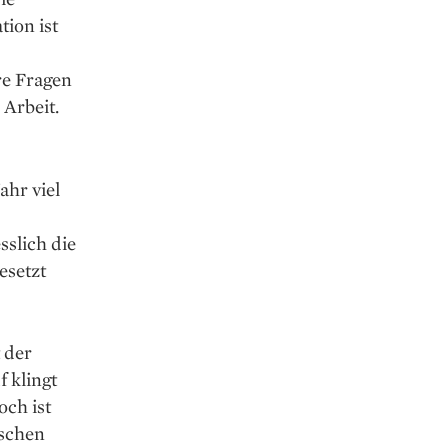
tion ist
re Fragen
 Arbeit.
ahr viel
slich die
esetzt
 der
 klingt
ch ist
ischen