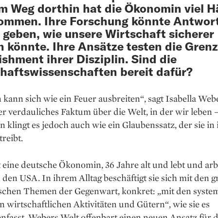
m Weg dorthin hat die Ökonomin viel 
ommen. Ihre Forschung könnte Antwor
 geben, wie unsere Wirtschaft sicherer
 könnte. Ihre Ansätze testen die Gren
ishment ihrer Disziplin. Sind die
haftswissenschaften bereit dafür?
n kann sich wie ein Feuer ausbreiten“, sagt Isabella Webe
r verdauliches Faktum über die Welt, in der wir leben –
klingt es jedoch auch wie ein Glaubenssatz, der sie in 
treibt.
 eine deutsche Ökonomin, 36 Jahre alt und lebt und arb
n den USA. In ihrem Alltag beschäftigt sie sich mit den 
chen Themen der Gegenwart, konkret: „mit den syste
n wirtschaft­lichen Aktivitäten und Gütern“, wie sie es
fasst. Webers Welt offenbart einen neuen Ansatz für d