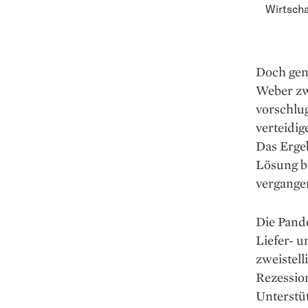
Wirtscha
Doch gen
Weber zwa
vorschlug
verteidig
Das Ergeb
Lösung ba
vergangen
Die Pand
Liefer- u
zweistel
Rezessio
Unterstü