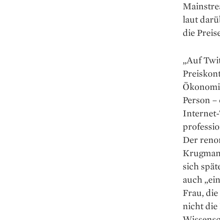
Mainstre
laut darü
die Preis
„Auf Twit
Preiskont
Ökonomin 
Person –
Internet-
professio
Der reno
Krugman 
sich spät
auch „ein
Frau, die
nicht die
Wissensch