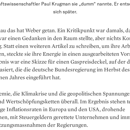
ftswissenschaftler Paul Krugman sie „dumm“ nannte. Er ents
sich später.
au das hat Weber getan. Ein Kritikpunkt war damals, d
r einen Gedanken in den Raum stellte, aber nichts ­Ko
. Statt einen weiteren Artikel zu schreiben, um ihre Arb
en, steckte sie ihre Energie in einen ausgearbeiteten Vor
nis war eine Skizze für einen Gaspreis­deckel, auf der d
siert, die die deutsche Bundesregierung im Herbst des
en Jahres eingeführt hat.
emie, die Klimakrise und die geopolitischen Spannunge
nd Wertschöpfungsketten überall. Im Ergebnis stehen te
lige Inflationsraten in Europa und den USA, drohende
nen, mit Steuergeldern gerettete Unternehmen und im
tzungsmassnahmen der Regierungen.