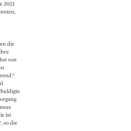
e 2021
önnten,
en die
ihre
hst von
en
rend.“
ul
huldigte
Vorgang
 neue
e ist
, so die