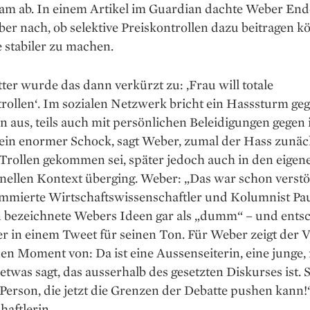
am ab. In einem Artikel im Guardian dachte Weber End
ber nach, ob selektive Preiskontrollen dazu beitragen k
e stabiler zu machen.
ter wurde das dann verkürzt zu: ,Frau will totale
rollen‘. Im sozialen Netzwerk bricht ein Hasssturm geg
aus, teils auch mit persönlichen Beleidigungen gegen 
 ein enormer Schock, sagt Weber, zumal der Hass zunäc
Trollen gekommen sei, später jedoch auch in den eigen
nellen Kontext überging. Weber: „Das war schon verstö
mmierte Wirtschaftswissenschaftler und Kolumnist Pa
bezeichnete Webers Ideen gar als „dumm“ – und entsc
er in einem Tweet für seinen Ton. Für Weber zeigt der 
en Moment von: Da ist eine Aussenseiterin, eine junge,
 etwas sagt, das ausserhalb des gesetzten Diskurses ist. Si
 Person, die jetzt die Grenzen der Debatte pushen kann!“
aftlerin.