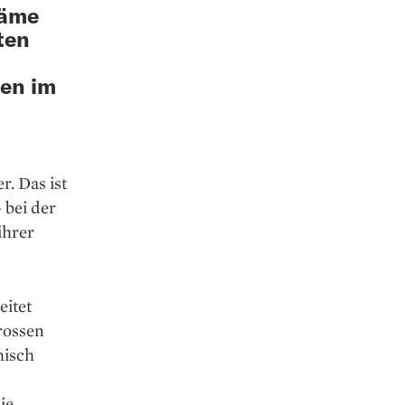
Häme
ten
zen im
r. Das ist
 bei der
ihrer
eitet
grossen
misch
ie