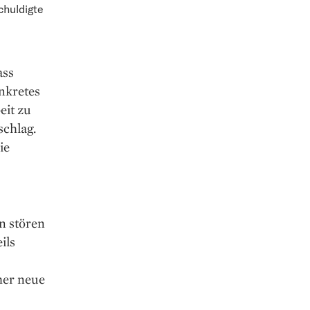
chuldigte
ass
nkretes
eit zu
schlag.
ie
n stören
ils
mer neue