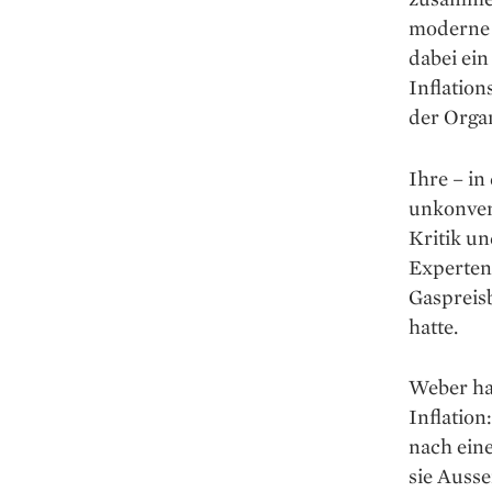
moderne Ö
dabei ein
Inflation
der Organ
Ihre – in
unkonvent
Kritik un
Experten
Gaspreisb
hatte.
Weber hat
Inflation
nach ein
sie Auss