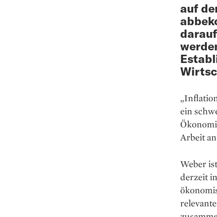
auf de
abbek
darauf
werden
Establ
Wirtsc
„Inflatio
ein schwe
Ökonomin 
Arbeit an­
Weber ist
derzeit i
ökonomis
relevante
zusammen