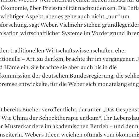
konomie, über Preis­stabilität nachzudenken. Die Infla
 wichtiger Aspekt, aber es gehe auch nicht „nur“ um
sforschung, sagt Weber. Vielmehr stehen grund­legende
isation wirtschaftlicher Systeme im Vor­der­grund ihrer
 den traditionellen Wirtschaftswissenschaften eher
ionelle – Art, zu denken, brachte ihr im vergangenen J
d Häme ein. Sie brachte sie aber auch bis in die
kommission der deutschen Bundesregierung, die schlies
remse entwickelte, für die Weber sich monatelang eing
 bereits Bücher veröffentlicht, darunter „Das Gespenst
: Wie China der Schocktherapie entkam“. Ihr Lebenslauf
er Musterkarriere im akademischen Betrieb – und denno
enseiterin. Webers Ideen weichen oftmals vom ökonom