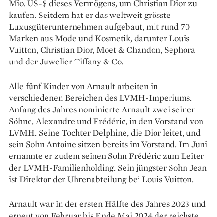
Mio. US-$ dieses Vermögens, um Christian Dior zu
kaufen. Seitdem hat er das weltweit grösste
Luxusgüterunternehmen aufgebaut, mit rund 70
Marken aus Mode und Kosmetik, darunter Louis
Vuitton, Christian Dior, Moet & Chandon, Sephora
und der Juwelier Tiffany & Co.
Alle fünf Kinder von Arnault arbeiten in
verschiedenen Bereichen des LVMH-Imperiums.
Anfang des Jahres nominierte Arnault zwei seiner
Söhne, Alexandre und Frédéric, in den Vorstand von
LVMH. Seine Tochter Delphine, die Dior leitet, und
sein Sohn Antoine sitzen bereits im Vorstand. Im Juni
ernannte er zudem seinen Sohn Frédéric zum Leiter
der LVMH-Familienholding. Sein jüngster Sohn Jean
ist Direktor der Uhrenabteilung bei Louis Vuitton.
Arnault war in der ersten Hälfte des Jahres 2023 und
erneut von Februar bis Ende Mai 2024 der reichste