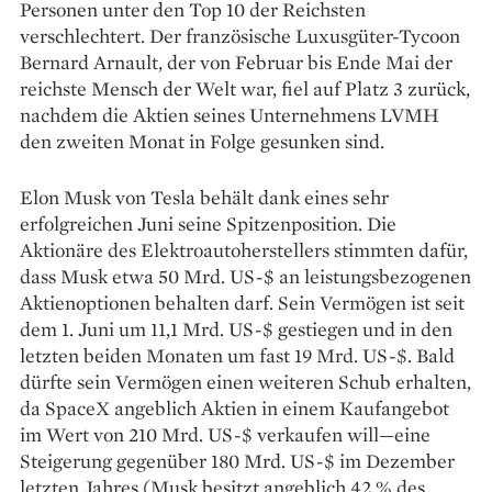
Personen unter den Top 10 der Reichsten
verschlechtert. Der französische Luxusgüter-Tycoon
Bernard Arnault, der von Februar bis Ende Mai der
reichste Mensch der Welt war, fiel auf Platz 3 zurück,
nachdem die Aktien seines Unternehmens LVMH
den zweiten Monat in Folge gesunken sind.
Elon Musk von Tesla behält dank eines sehr
erfolgreichen Juni seine Spitzenposition. Die
Aktionäre des Elektroautoherstellers stimmten dafür,
dass Musk etwa 50 Mrd. US-$ an leistungsbezogenen
Aktienoptionen behalten darf. Sein Vermögen ist seit
dem 1. Juni um 11,1 Mrd. US-$ gestiegen und in den
letzten beiden Monaten um fast 19 Mrd. US-$. Bald
dürfte sein Vermögen einen weiteren Schub erhalten,
da SpaceX angeblich Aktien in einem Kaufangebot
im Wert von 210 Mrd. US-$ verkaufen will—eine
Steigerung gegenüber 180 Mrd. US-$ im Dezember
letzten Jahres (Musk besitzt angeblich 42 % des