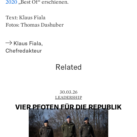
2020
„Best Of“ erschienen.
Text: Klaus Fiala
Fotos: Thomas Dashuber
Klaus Fiala
,
Chefredakteur
Related
30.03.26
LEADERSHIP
VIER PFOTEN FÜR DIE REPUBLIK