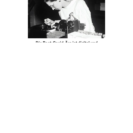
Die Post-Covid-Ära ist digital und
präsent: Wie wird sich hybrides Arbeiten
auf Lehre und Forschung an den
österreichischen Universitäten
auswirken?
25.01.22
MOBILITY
IN DER BEWEGUNG LIEGT DIE KRAFT