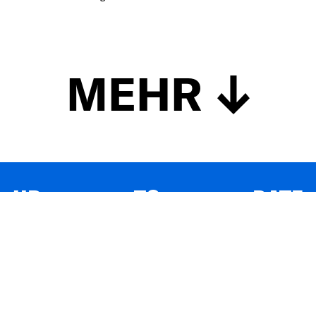
MEHR
UP TO DATE
MIT DEM FORBES-NEWSLETTER BEKOMMEN SIE
REGELMÄSSIG DIE SPANNENDSTEN ARTIKEL SOWIE
EVENTANKÜNDIGUNGEN DIREKT IN IHR E-MAIL-POSTFACH
GELIEFERT.