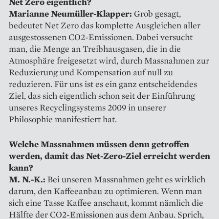
Net Zero eigentlich?
Marianne Neumüller-Klapper:
Grob gesagt,
bedeutet Net Zero das komplette Ausgleichen aller
ausgestossenen CO2-Emissionen. Dabei versucht
man, die Menge an Treibhausgasen, die in die
Atmosphäre freigesetzt wird, durch Massnahmen zur
Reduzierung und Kompensation auf null zu
reduzieren. Für uns ist es ein ganz entscheidendes
Ziel, das sich eigentlich schon seit der Ein­führung
unseres Recyclingsystems 2009 in unserer
Philosophie mani­festiert hat.
Welche Massnahmen müssen denn getroffen
werden, damit das Net-­Zero-Ziel erreicht werden
kann?
M. N.-K.:
Bei unseren Mass­nahmen geht es wirklich
darum, den Kaffeeanbau zu optimieren. Wenn man
sich eine Tasse Kaffee anschaut, kommt nämlich die
Hälfte der CO2-Emissionen aus dem Anbau. Sprich,