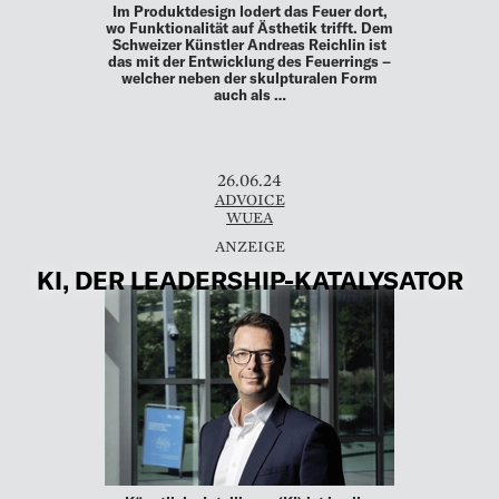
Im Produktdesign lodert das Feuer dort,
wo Funktionalität auf Ästhetik trifft. Dem
Schweizer Künstler Andreas Reichlin ist
das mit der Entwicklung des Feuerrings –
welcher neben der skulpturalen Form
auch als …
26.06.24
ADVOICE
WUEA
KI, DER LEADERSHIP-KATALYSATOR