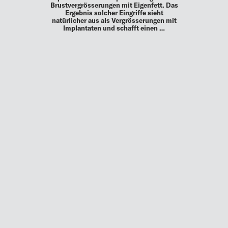
Brustvergrösserungen mit Eigenfett. Das
Ergebnis solcher Eingriffe sieht
natürlicher aus als Vergrösserungen mit
Implantaten und schafft einen …
MEHR
UP TO DATE
MIT DEM FORBES-NEWSLETTER BEKOMMEN SIE
REGELMÄSSIG DIE SPANNENDSTEN ARTIKEL SOWIE