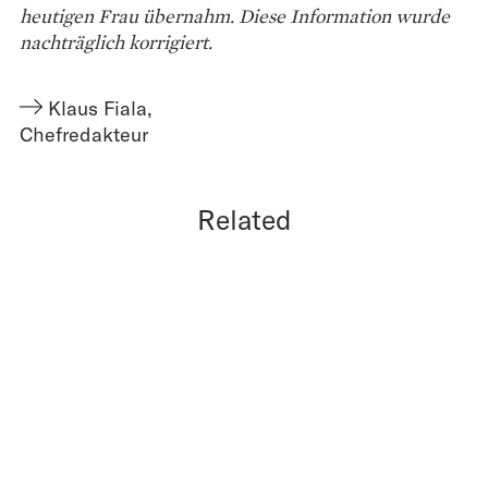
heutigen Frau übernahm. Diese Information wurde
nachträglich korrigiert.
Klaus Fiala
,
Chefredakteur
Related
20.05.26
FORBES DIGITAL NEWS
MONEY
DAVID BECKHAM IST MILLIARDÄR