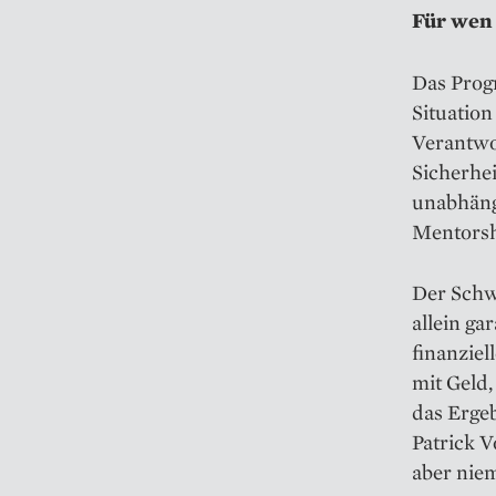
Für wen 
Das Progr
Situation
Verantwo
Sicherhei
unabhäng
Mentors
Der Schwe
allein ga
finanziel
mit Geld,
das Erge
Patrick V
aber niem