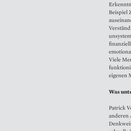
Erkenntni
Beispiel 
auseinan
Verständn
unsystema
finanziel
emotiona
Viele Men
funktioni
eigenen M
Was unte
Patrick 
anderen 
Denkweis