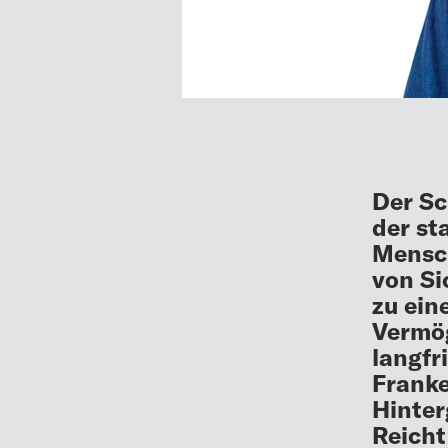
Der Sc
der st
Mensch
von Si
zu ein
Vermög
langfr
Franke
Hinter
Reicht