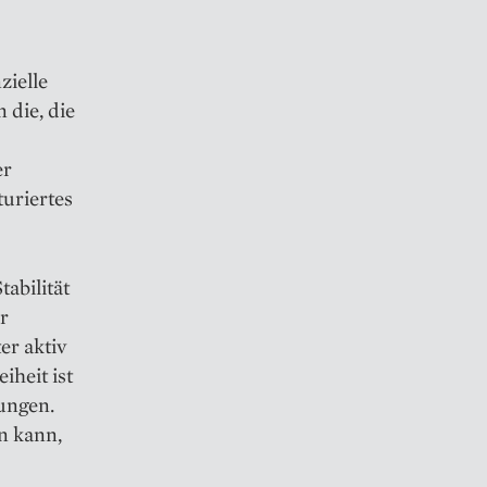
zielle
 die, die
er
uriertes
abilität
r
er aktiv
iheit ist
ungen.
in kann,