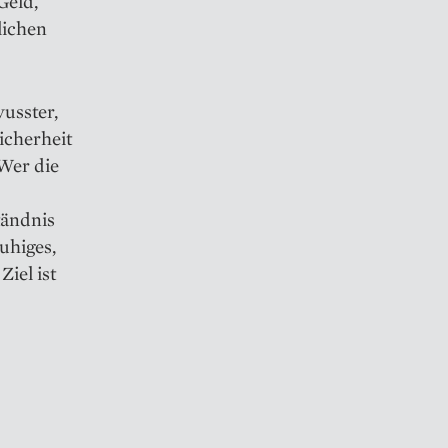
Geld,
lichen
usster,
icherheit
 Wer die
tändnis
uhiges,
Ziel ist