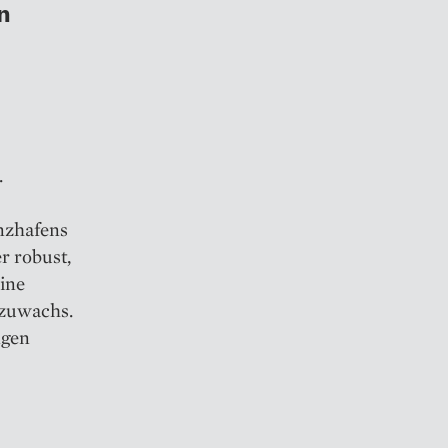
n
.
anzhafens
r robust,
Eine
szuwachs.
ngen