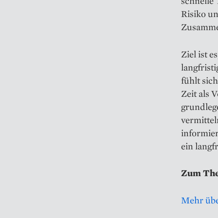
schnelle 
Risiko un
Zusammen
Ziel ist 
langfrist
fühlt sic
Zeit als 
grundleg
vermittel
informier
ein langf
Zum Th
Mehr übe