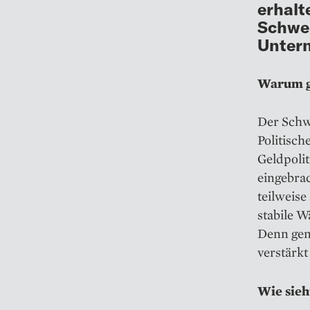
erhalt
Schwei
Untern
Warum gi
Der Schwe
Politisch
Geldpolit
eingebra
teilweise
stabile 
Denn gen
verstärkt
Wie sieh