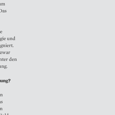
zum
 Das
ne
egie und
gniert.
 zwar
nter den
ung.
tung?
en
as
um