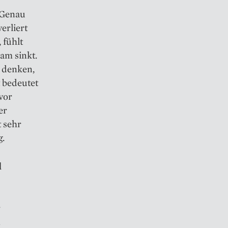
 Genau
erliert
 fühlt
sam sinkt.
e denken,
t bedeutet
vor
er
t sehr
g.
l
r
n