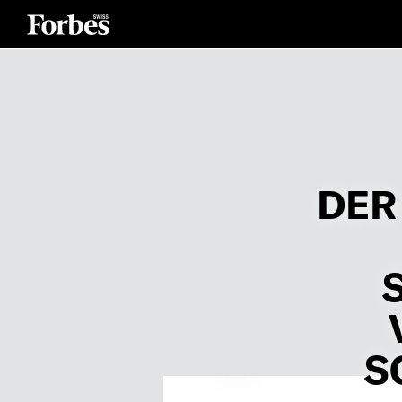
DER
S