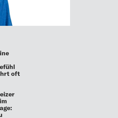
ine
efühl
hrt oft
eizer
 im
age:
u