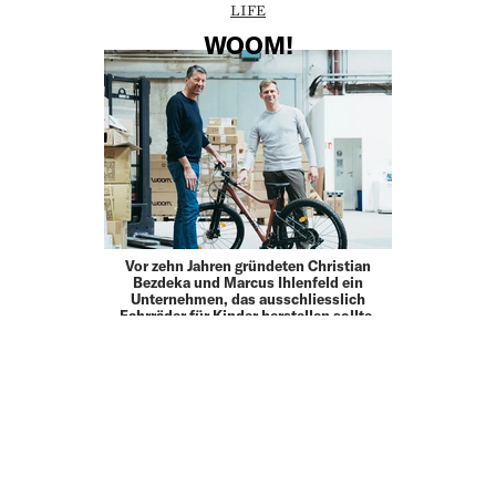
LIFE
WOOM!
Vor zehn Jahren gründeten Christian
Bezdeka und Marcus Ihlen­feld ein
Unternehmen, das ausschliesslich
Fahrräder für Kinder herstellen sollte.
Heute ist Woom der grösste Anbieter in
der DACH-Region, 2022 schrieb man 100
…
15.02.23
LIFE