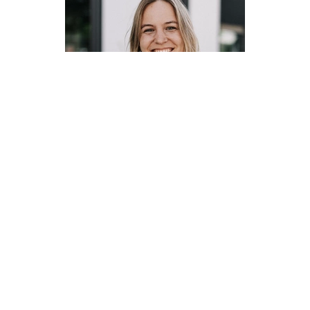
Katharina Herzog, Timo Nothdurft und
Ulrich Penitz gründeten im Sommer 2023
die Plattform Moneycare, die ihren
Kunden und Kundinnen das Feld des
Impact Investing näherbringen möchte.
Was 2025 kommen soll, erzählt die …
MEHR