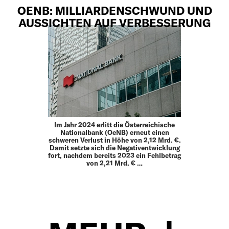
OENB: MILLIARDENSCHWUND UND
AUSSICHTEN AUF VERBESSERUNG
Im Jahr 2024 erlitt die Österreichische
Nationalbank (OeNB) erneut einen
schweren Verlust in Höhe von 2,12 Mrd. €.
Damit setzte sich die Negativentwicklung
fort, nachdem bereits 2023 ein Fehlbetrag
von 2,21 Mrd. € …