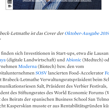
abeck-Letmathe ist das Cover der
Oktober-Ausgabe 201
“
finden sich Investitionen in Start-ups, etwa die Lausan
aya
(digitale Landwirtschaft) und
Abionic
(Medtech) od
rnehmen
Moderna
(Biotech) bzw. den vom
pitalunternehmen
SOSV
lancierten Food-Accelerator
F
t Brabeck-Letmathe Verwaltungsratspräsident beim Sc
nikationsriesen Salt, Präsident des Verbier Festivals,
ident des Stiftungsrates des World Economic Forums 
 des Beirats der spanischen Business School San Telmo
ht Kas­perskian musste er aus Rentabilitätsgründen kü