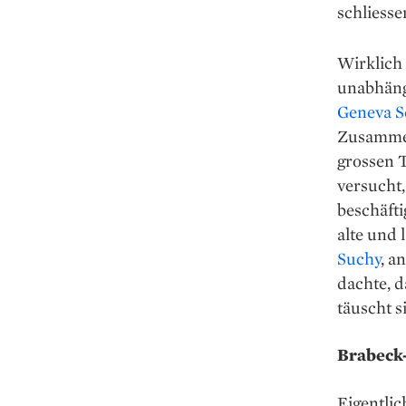
schliesse
Wirklich
unabhängi
Geneva Sc
Zusammen
grossen T
versucht,
beschäfti
alte und 
Suchy
, a
dachte, d
täuscht s
Brabeck
Eigentlic