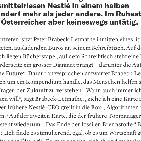
mittelriesen Nestlé in einem halben
ndert mehr als jeder andere. Im Ruhes
r Österreicher aber keineswegs untätig.
intreten, sitzt Peter Brabeck-Letmathe inmitten eines lic
teten, ausladenden Büros an seinem Schreibtisch. Auf 
ch liegen Bücherstapel, auf dem Schreibtisch steht eine 
derseite ein grosser Diamant prangt – darunter die Auf
e Future“. Darauf angesprochen antwortet Brabeck-Le
ich um ein Kom­pendium handle, das Menschen helfen so
Fragen der Zukunft zu verstehen. „Wann auch immer ic
n will“, sagt Brabeck-Letmathe, „ziehe ich eine Karte
Der frühere Nestlé-CEO greift in die Box: „Algorithmen 
n.“ Auf der zweiten Karte, die der frühere Topmanager
 steht wiederum: „Das Ende der fossilen Brennstoffe.“ 
 „Ich finde es stimulierend, egal, ob es um Wirtschaft g
e oder Ökologie. Es ist spannend, sich ab und zu mal 