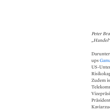
Peter Br
„Handel
Darunter 
ups
Gam
US-Unte
Risikoka
Zudem is
Telekommu
Vizepräs
Präsident
Kaviarzuc