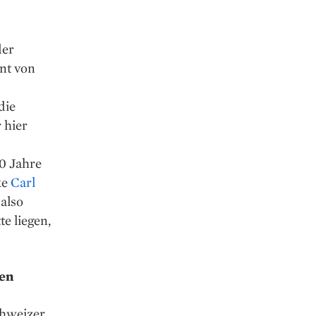
der
ent von
die
 hier
00 Jahre
ke
Carl
 also
 ­liegen,
en
chweizer