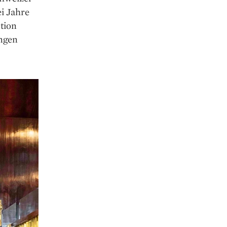
i Jahre
ution
ngen