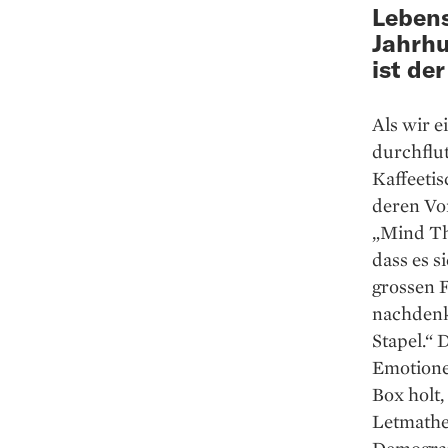
Lebens
Jahrhu
ist de
Als wir e
durchflu
Kaffeetis
deren Vor
„Mind Th
dass es s
grossen 
nachdenke
Stapel.“ 
Emotione
Box holt,
Letmathe:
Demografi