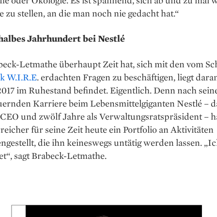
e zu stellen, an die man noch nie gedacht hat.“
 halbes Jahrhundert bei Nestlé
beck-Letmathe überhaupt Zeit hat, sich mit den vom S
k W.I.R.E
. erdachten Fragen zu beschäftigen, liegt ­daran
 2017 im Ruhestand befindet. ­Eigentlich. Denn nach seine
uernden Karriere beim Lebensmittelgiganten Nestlé – d
 CEO und zwölf Jahre als Verwaltungsratspräsident – h
rreicher für seine Zeit heute ein Portfolio an Aktivitäten
estellt, die ihn keineswegs untätig werden lassen. „Ic
et“, sagt Brabeck-Letmathe.