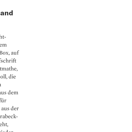
tand
ht­
dem
Box, auf
schrift
tmathe,
ll, die
h
 aus dem
für
 aus der
Brabeck-
eht,
wieder