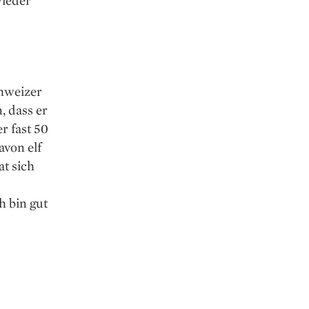
chweizer
, dass er
r fast 50
avon elf
at sich
h bin gut