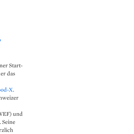
9
ner Start-
er das
ood-X
.
hweizer
(WEF) und
. Seine
rzlich