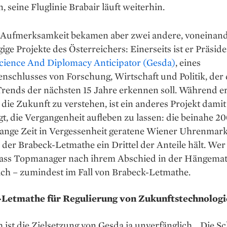
n, seine Fluglinie Brabair läuft weiterhin.
 Aufmerksamkeit bekamen aber zwei andere, voneinan
ge ­Projekte des Österreichers: Einerseits ist er Präsid
ience And Diplomacy ­Anticipator (­Gesda)
, eines
schlusses von Forschung, Wirtschaft und Politik, der 
rends der nächsten 15 Jahre erkennen soll. Während er
 die Zukunft zu verstehen, ist ein anderes Projekt damit
gt, die Vergangenheit aufleben zu lassen: die beinahe 2
lange Zeit in Ver­gessenheit geratene Wiener Uhrenmar
n der Brabeck-Letmathe ein Drittel der Anteile hält. Wer
ass Topmanager nach ihrem Abschied in der ­Hängematte
ich – zumindest im Fall von ­Brabeck-Letmathe.
-Letmathe für Regulierung von Zukunftstechnologi
h ist die Zielsetzung von Gesda ja unverfänglich. „Die S