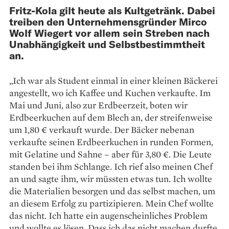
Fritz-Kola gilt heute als Kultgetränk. Dabei
treiben den Unternehmensgründer Mirco
Wolf Wiegert vor allem sein Streben nach
Unabhängigkeit und Selbstbestimmtheit
an.
„Ich war als Student einmal in einer kleinen Bäckerei
angestellt, wo ich Kaffee und Kuchen verkaufte. Im
Mai und Juni, also zur Erdbeerzeit, boten wir
Erdbeerkuchen auf dem Blech an, der streifenweise
um 1,80 € verkauft wurde. Der Bäcker nebenan
verkaufte seinen Erdbeerkuchen in runden Formen,
mit Gelatine und Sahne – aber für 3,80 €. Die Leute
standen bei ihm Schlange. Ich rief also meinen Chef
an und sagte ihm, wir müssten etwas tun. Ich wollte
die Materialien besorgen und das selbst machen, um
an diesem Erfolg zu partizipieren. Mein Chef wollte
das nicht. Ich hatte ein augenscheinliches Problem
und wollte es lösen. Dass ich das nicht machen durfte,