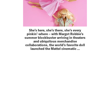
She’s here, she’s there, she’s every
pinkin’-where – with Margot Robbie’s
summer blockbuster arriving in theaters
and ubiquitous merchandise
collaborations, the world’s favorite doll
launched the Mattel cinematic …
MEHR