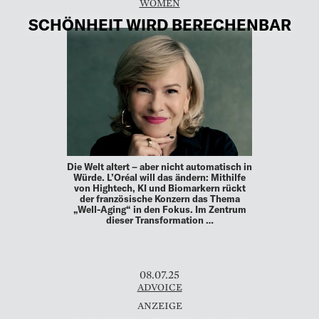
WOMEN
SCHÖNHEIT WIRD BERECHENBAR
Die Welt altert – aber nicht automatisch in
Würde. L’Oréal will das ändern: Mithilfe
von Hightech, KI und Biomarkern rückt
der französische Konzern das Thema
„Well-Aging“ in den Fokus. Im Zentrum
dieser Transformation …
08.07.25
ADVOICE