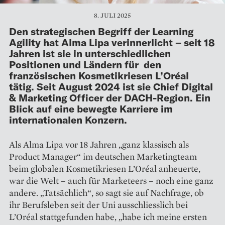
8. JULI 2025
Den strategischen Begriff der Learning
Agility hat Alma Lipa verinnerlicht – seit 18
Jahren ist sie in unterschiedlichen
Positionen und Ländern für den
französischen Kosmetikriesen L’Oréal
tätig. Seit August 2024 ist sie Chief Digital
& Marketing Officer der DACH-Region. Ein
Blick auf eine bewegte Karriere im
internationalen Konzern.
Als Alma Lipa vor 18 Jahren „ganz klassisch als
Product Manager“ im deutschen Marketingteam
beim globalen Kosmetikriesen L’Oréal anheuerte,
war die Welt – auch für Marketeers – noch eine ganz
andere. „Tatsächlich“, so sagt sie auf Nachfrage, ob
ihr Berufsleben seit der Uni ausschliesslich bei
L’Oréal stattgefunden habe, „habe ich meine ersten