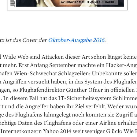
tz ist das Cover der
Oktober-Ausgabe 2016
.
 Wide Web sind Attacken dieser Art schon längst keine
t mehr. Erst ­Anfang September machte ein Hacker­-Angr
hafen Wien-­Schwechat Schlagzeilen: Unbekannte solle
 Angriffen versucht haben, in das System des Flughafe
gen, so Flughafen­direktor Günther Ofner in offizielle
. In diesem Fall hat das IT-Sicherheitssystem Schlimm
t und die Angreifer haben ihr Ziel verfehlt. Weder wur
 des Flughafens lahmgelegt noch konnten sie Zugriff a
chtige Daten des Flughafens oder einer Airline erhalte
r Internetkonzern Yahoo 2014 weit weniger Glück: Wie