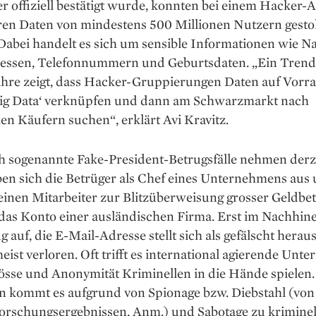
 offiziell bestätigt wurde, konnten bei einem Hacker-A
ren Daten von mindestens 500 Millionen Nutzern gesto
abei handelt es sich um ­sensible Informationen wie N
essen, Telefonnummern und Geburtsdaten. „Ein Trend
ahre zeigt, dass Hacker-Gruppierungen Daten auf Vorrat
‚Big Data‘ verknüpfen und dann am Schwarzmarkt nach
len Käufern suchen“, erklärt Avi Kravitz.
h sogenannte Fake-President-Betrugsfälle nehmen derze
ben sich die Betrüger als Chef eines Unternehmens aus
inen Mitarbeiter zur Blitzüberweisung grosser Geldbet
das Konto einer ausländischen Firma. Erst im Nachhinei
g auf, die E-Mail-Adresse stellt sich als gefälscht herau
meist verloren. Oft trifft es international agierende Unt
össe und Anonymität Kriminellen in die Hände spielen
en kommt es aufgrund von Spionage bzw. Diebstahl (von
Forschungsergebnissen, Anm.) und Sabotage zu krimine