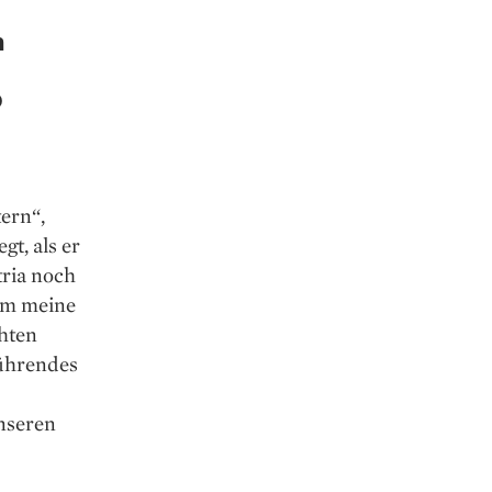
n
p
tern“,
gt, als er
tria noch
lem meine
chten
führendes
unseren