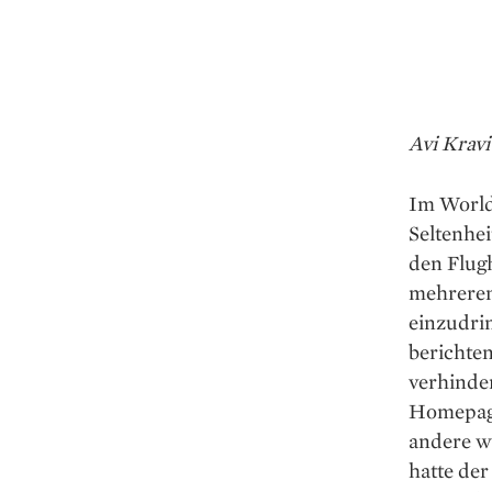
Avi Kravi
Im World
Seltenhei
den Flug
mehreren
einzudrin
berichten
verhinder
Homepage
andere wi
hatte de