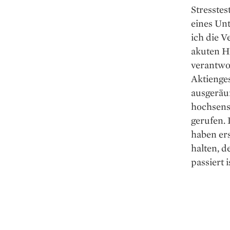
Stresstes
eines Unt
ich die 
akuten H
verantwor
Aktienges
ausgeräu
hochsensi
gerufen.
haben er
halten, d
passiert i