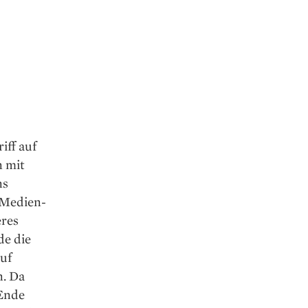
iff auf
n mit
ns
n Medien­
eres
de die
uf
n. Da
 Ende