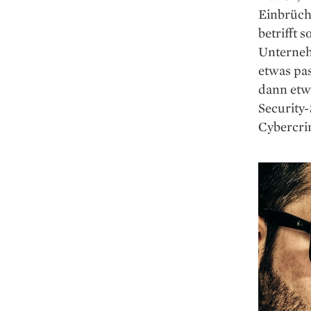
Einbrüch
betrifft 
Unterneh
etwas pas
dann etwa
Security-
Cybercrim