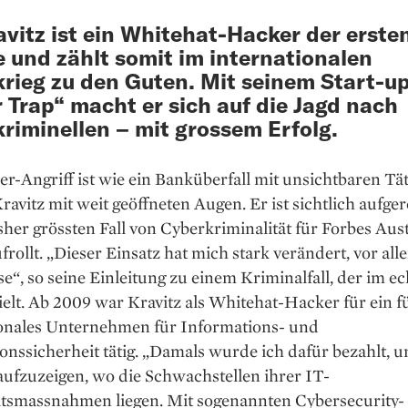
avitz ist ein Whitehat-Hacker der erste
 und zählt somit im internationalen
rieg zu den Guten. Mit seinem Start-u
 Trap“ macht er sich auf die Jagd nach
riminellen – mit grossem Erfolg.
r-Angriff ist wie ein Banküberfall mit unsichtbaren Tä
Kravitz mit weit geöffneten Augen. Er ist sichtlich aufgere
sher grössten Fall von Cyberkriminalität für Forbes Aus­
frollt. „Dieser Einsatz hat mich stark verändert, vor al
“, so seine Einleitung zu einem Kriminalfall, der im e
elt. Ab 2009 war Kravitz als Whitehat-Hacker für ein 
ionales Unternehmen für Informations- und
onssicherheit tätig. „Damals wurde ich dafür bezahlt, 
fzu­zeigen, wo die Schwachstellen ihrer IT-
itsmassnahmen liegen. Mit sogenannten Cybersecurity-