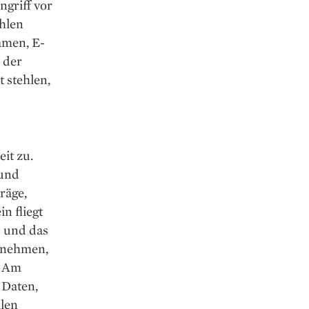
ngriff vor
hlen
amen, E-
 der
 stehlen,
it zu.
 und
räge,
n fliegt
s und das
ernehmen,
. Am
 Daten,
llen