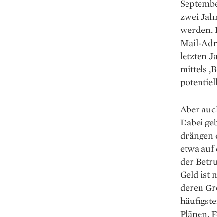
September
zwei Jah
werden. D
Mail-Adr
letzten J
mittels 
potentiel
Aber auc
Dabei ge
drängen e
etwa auf 
der Betru
Geld ist 
deren Gr
häufigst
Plänen, 