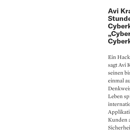
Avi Kr
Stunde
Cyberk
„Cyber
Cyberk
Ein Hacke
sagt Avi 
seinen bi
einmal au
Denkweise
Leben spi
internat
Applikati
Kunden au
Sicherhe