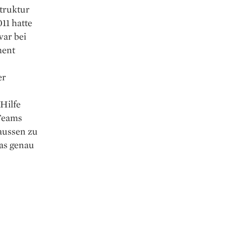
Struktur
11 hatte
ar bei
ment
er
Hilfe
-Teams
aussen zu
was genau