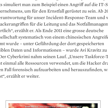
ts simuliert man zum Beispiel einen Angriff auf die IT-
ernehmens, um für den Ernstfall gerüstet zu sein. Ab 20
Verantwortung für unser Incident-Response-Team und w
ackerangriffen für die Leitung und das Notfallmanage
tlich“, erzählt er. Als Ende 2011 eine grosse deutsche
ellschaft systematisch von einem chine­sischen Angreif
mt wurde – unter Gefährdung der dort gespeicherten
blen Daten und Informa­tionen – wurde Avi Kravitz zu 
 Der Cyberkrimi nahm seinen Lauf. „Unsere Taskforce
st einmal alle Ressourcen verwendet, um die Hacker dr
en Fall forensisch aufzuarbeiten und herauszufinden, 
st“, erzählt er weiter.