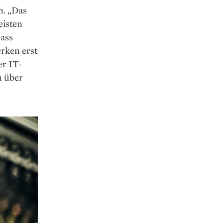
. „Das
eisten
ass
erken erst
er IT-
n über