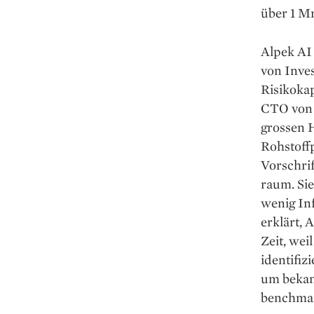
über 1 Mr
Alpek AI 
von Inve
Risiko­ka
CTO von S
grossen H
Rohstoffp
Vorschrif
raum. Sie
weni­g ­
erklärt,
Zeit, wei
identifiz
um bekan
benchma