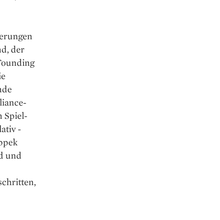
zierungen
d, der
 Founding
ie
nde
liance-
 Spiel­
ativ ­
oppek
ld und
schritten,