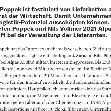
 Poppek ist fasziniert von Lieferketten a
at der Wirtschaft. Damit Unternehme
Logistik-Potenzial ausschöpfen können,
ten Poppek und Nils Vollmer 2021 Alpa
lft bei der Verwaltung der Lieferanten.
ppek hat das Interview mehrmals verschoben. Viel zu tu
 eng getaktet, sagt sie entschuldigend. Sie ist in Eile. ­P
bei Alpas AI sind mitten im Recruitingprozess. Bis End
llen sie noch zwei Mitarbeiter einstellen. Im ­Berliner
er Berg arbeiten dann 20 Menschen aus elf Ländern. Si
ware für den Ein­kauf entwickelt, die dank maschinell
ten optimiert. Hauptsächlich konzentriert sich das Star
unternehmen, die ­Maschinen- und ­Elektroteile einkau
unden gehört aber auch der Chemiekonzern BASF. Alp
rzeit Gespräche mit über 50 global führenden Unterneh