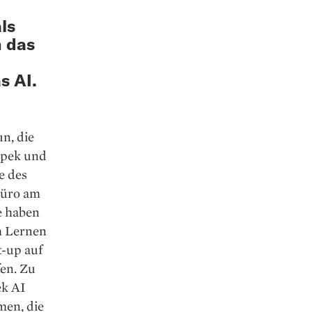
ls
n das
s AI.
n, die
oppek und
e des
 Büro am
e haben
em Lernen
t-up auf
fen. Zu
ek AI
men, die