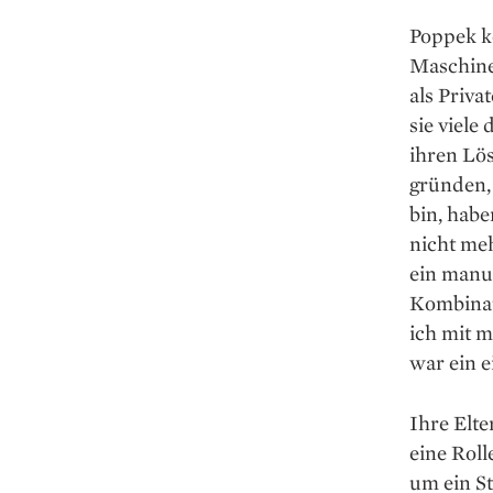
Poppek k
Maschine
als Priva
sie viele
ihren Lös
gründen, 
bin, habe
nicht meh
ein ­manu
Kombinati
ich mit m
war ein e
Ihre Elte
eine Roll
um ein S