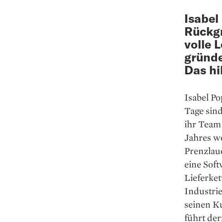
Isabel
Rückgr
volle 
gründe
Das hi
Isabel Po
Tage sind
ihr Team 
Jahres wo
Prenzlau
eine Soft
Lieferket
Industrie
seinen K
führt de