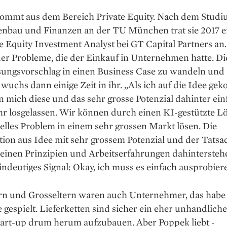
ommt aus dem ­Bereich Private Equity. Nach dem Studi
nbau und Finanzen an der TU München trat sie 2017 ei
te Equity Investment Analyst bei GT Capital Partners an
 der Probleme, die der Einkauf in Unternehmen ­hatte. Di
ungsvorschlag in ­einen Business Case zu ­wandeln und
wuchs dann ­einige Zeit in ihr. „Als ich auf die Idee ­g
n mich diese und das sehr grosse Potenzial dahinter ein
r losgelassen. Wir können durch einen KI-gestützte ­L
elles Problem in einem sehr grossen Markt lösen. Die
on aus Idee mit sehr grossem Potenzial und der Tatsac
einen Prinzipien und Arbeits­erfahrungen dahintersteh
indeutiges Signal: Okay, ich muss es einfach ausprobier
rn und ­Grosseltern ­waren auch Unternehmer, das habe
e gespielt. Lieferketten sind sicher ein eher ­unhandlic
tart-up drum herum aufzubauen. Aber ­Poppek liebt ­