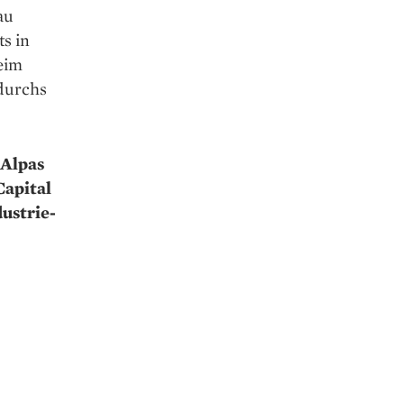
au
ts in
beim
 durchs
 Alpas
Capital
ustrie­