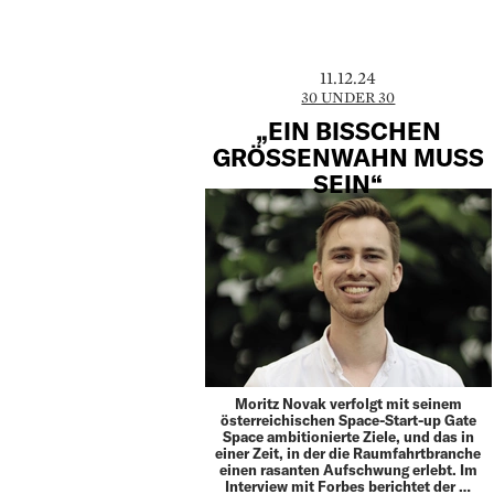
11.12.24
30 UNDER 30
„EIN BISSCHEN
GRÖSSENWAHN MUSS
SEIN“
Moritz Novak verfolgt mit seinem
österreichischen Space-Start-up Gate
Space ambitionierte Ziele, und das in
einer Zeit, in der die Raumfahrtbranche
einen rasanten Aufschwung erlebt. Im
Interview mit Forbes berichtet der …