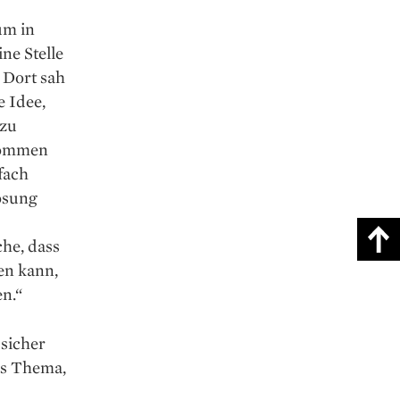
um in
ne Stelle
. Dort sah
e Idee,
 zu
ekommen
fach
ösung
he, dass
en kann,
en.“
 sicher
hes Thema,