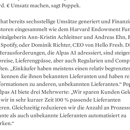
d. € Umsatz ­machen, sagt Poppek.
hat bereits sechsstel­lige Umsätze generiert und Finan
storen eingesammelt wie dem Harvard Endowment Fun
pitalgeberin Ann-Kristin Ach­leitner und Andreas Ehn,
potify, oder ­Dominik Richter, CEO von ­Hello Fresh. D
eraus­forderungen, die ­Alpas AI adressiert, sind steige
reise, Lieferengpässe, aber auch ­Regularien und Comp
ten. „Einkäufer ­haben meistens einen relativ begrenzten
 kennen die ihnen bekannten ­Lieferanten und haben rel
Informationen zu anderen, unbekannten Lieferanten.“ P
 Alpas AI biete drei Mehrwerte: „Wir sparen Kunden Ge
l wir in sehr kurzer Zeit 100 % passende Lieferanten
ieren. Gleichzeitig reduzieren wir die Anzahl an Prozess
nte als auch unbekannte Lieferanten automatisiert zu
rken.“