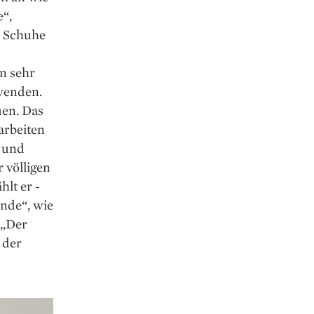
e“,
e Schuhe
n sehr
wenden.
uen. Das
arbeiten
n und
r völligen
hlt er ­
nde“, wie
 „Der
 der