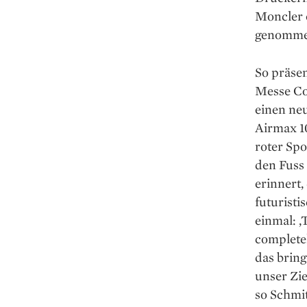
Moncler o
genomme
So präsen
Messe Co
einen neu
Airmax 10
roter Sp
den Fuss
erinnert,
futurist
einmal: ‚
completel
das bring
unser Zie
so Schmit