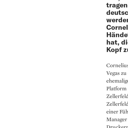
tragen
deutsc
werden
Cornel
Hände“
hat, d
Kopf z
Cornelius
Vegas zu 
ehemalige
Platform
Zellerfel
Zellerfel
einer Füh
Manager g
Druckern