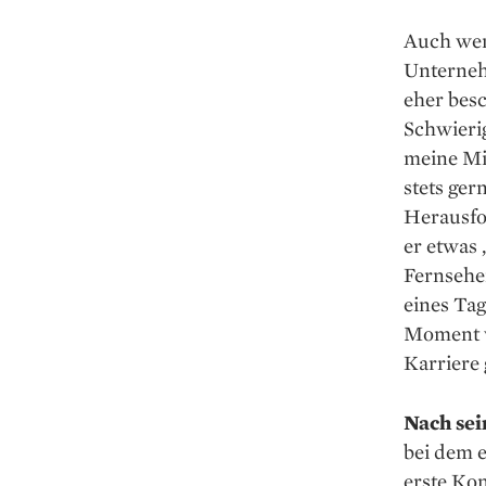
Auch wen
Unternehm
eher besc
Schwieri
meine Mit
stets ger
Herausfor
er etwas 
Fernsehen
eines Tag
Moment w
Karriere 
Nach sei
bei dem 
erste Kon