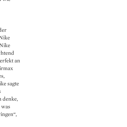
der
 Nike
 Nike
chtend
erfekt an
Airmax
s,
ke sagte
s
h denke,
d was
ringen“,