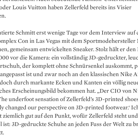
der Louis Vuitton haben Zellerfeld bereits ins Visier
n.
tierte Schmitt erst wenige Tage vor dem Interview auf 
mplex Con in Las ­Vegas mit dem ­Sportmodehersteller
en, gemeinsam entwickelten Sneaker. Stolz hält er den
00 vor die Kamera: ein vollständig 3D-gedruckter, leu
ortschuh, der komplett ohne Schnürsenkel auskommt, p
 angepasst ist und zwar noch an den klassischen Nike 
 doch durch markante Ecken und Kanten ein völlig neue
isches Erscheinungsbild bekommen hat. „Der CIO von Ni
The underfoot sensation of Zellerfeld’s 3D-printed shoe
y changed our perspective on 3D-printed footwear.‘ Ic
t ziemlich gut auf den Punkt, wofür Zellerfeld steht un
l ist: 3D-­gedruckte Schuhe an jeden Fuss der Welt zu b
t.