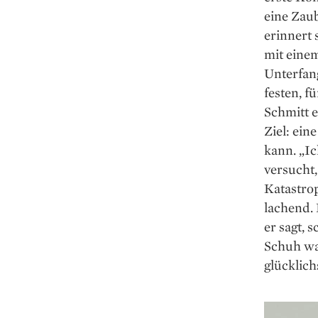
eine Zaub
erinnert 
mit eine
Unterfang
festen, 
Schmitt e
Ziel: ein
kann. „I
versucht,
Katastrop
lachend.
er sagt, 
Schuh wa
glücklich