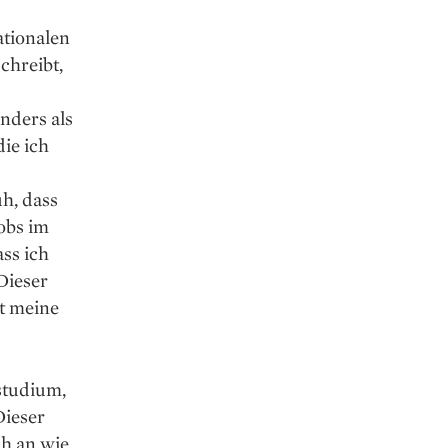
ationalen
chreibt,
nders als
ie ich
h, dass
Jobs im
ass ich
Dieser
t meine
­studium,
Dieser
ch an wie