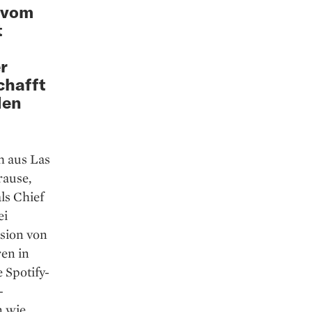
 vom
t
r
chafft
den
h aus Las
rause,
ls Chief
ei
ision von
ren in
 Spotify-
-
n wie