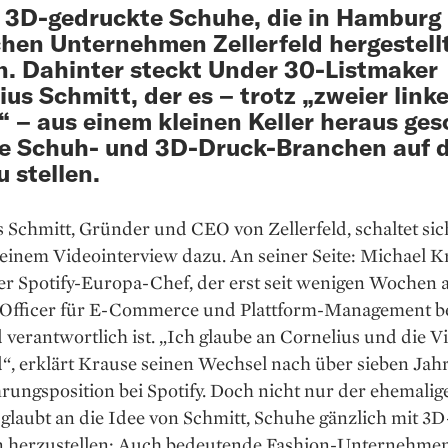
 3D-gedruckte Schuhe, die in Hamburg
hen Unternehmen Zellerfeld hergestell
. Dahinter steckt Under 30-Listmaker
ius Schmitt, der es – trotz „zweier linke
 – aus einem kleinen Keller heraus ges
ie Schuh- und 3D-Druck-Branchen auf 
u stellen.
 Schmitt, Gründer und CEO von Zellerfeld, schaltet sic
einem Videointerview dazu. An seiner Seite: Michael K
r Spotify-Europa-Chef, der erst seit wenigen Wochen a
 Officer für E-Commerce und Plattform-Management b
d verantwortlich ist. „Ich glaube an Cornelius und die V
d“, erklärt Krause seinen Wechsel nach über sieben Jah
rungsposition bei Spotify. Doch nicht nur der ehemalige
laubt an die Idee von Schmitt, Schuhe gänzlich mit 3D
 herzustellen: Auch bedeutende Fashion-Unternehme