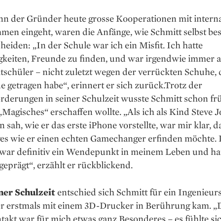
n der Gründer heute grosse Kooperationen mit inter­n
en eingeht, waren die Anfänge, wie Schmitt selbst bes
heiden: „In der Schule war ich ein Misfit. Ich hatte
gkeiten, Freunde zu finden, und war irgendwie immer a
schüler – nicht zuletzt wegen der verrückten Schuhe, d
ne getragen habe“, erinnert er sich zurück.Trotz der
derungen in seiner Schulzeit wusste Schmitt schon frü
„Magisches“ erschaffen wollte. „Als ich als Kind Steve 
 sah, wie er das erste iPhone vorstellte, war mir klar, d
es wie er ­einen echten Gamechanger erfinden möchte. 
ar definitiv ein Wendepunkt in meinem Leben und ha
geprägt“, erzählt er rückblickend.
ner Schulzeit
entschied sich Schmitt für ein Ingenieur
er erstmals mit einem 3D-Drucker in Berührung kam. „
takt war für mich etwas ganz Besonderes – es fühlte si