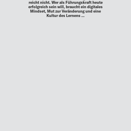
reicht nicht. Wer als Führungskraft heute
erfolgreich sein will, braucht ein digitales
Mindset, Mut zur Veränderung und eine
Kultur des Lernens …
MEHR
UP TO DATE
MIT DEM FORBES-NEWSLETTER BEKOMMEN SIE
REGELMÄSSIG DIE SPANNENDSTEN ARTIKEL SOWIE