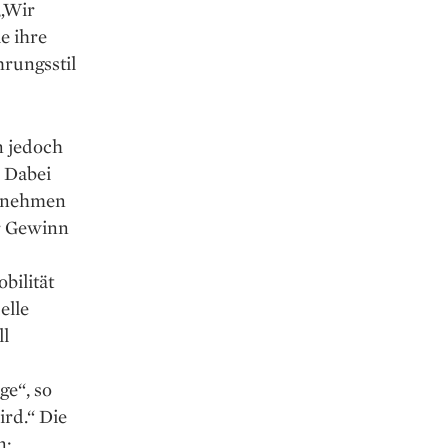
 „Wir
e ihre
hrungsstil
n jedoch
 Dabei
ternehmen
er Gewinn
bilität
elle
ll
ge“, so
ird.“ Die
n: