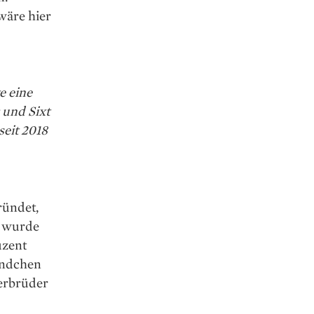
wäre hier
e eine
 und Sixt
seit 2018
ründet,
0 wurde
uzent
ändchen
derbrüder