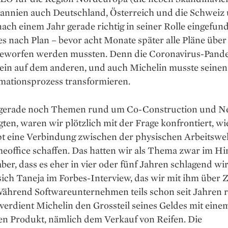
tannien auch Deutschland, Österreich und die Schweiz 
nach einem Jahr gerade ­richtig in seiner Rolle eingefund
lles nach Plan – bevor acht Monate später alle ­Pläne übe
eworfen werden mussten. Denn die Coronavirus-Pande
tein auf dem anderen, und auch Michelin musste seinen
mations­prozess transformieren.
gerade noch Themen rund um ­Co-Construction und 
gten, waren wir plötzlich mit der Frage konfrontiert, wi
t eine Verbindung zwischen der physischen Arbeitswe
office schaffen. Das hatten wir als Thema zwar im Hi
ber, dass es eher in vier oder fünf Jahren schlagend wir
sich Taneja im Forbes-Interview, das wir mit ihm über
Während Softwareunternehmen teils schon seit Jahren 
 verdient Michelin den Grossteil seines Geldes mit eine
en Produkt, nämlich dem Verkauf von Reifen. Die