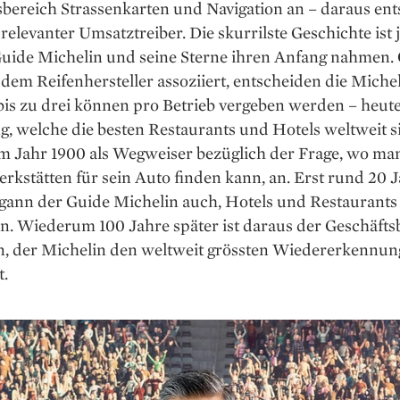
bereich Strassen­karten und Navigation an – daraus ent
 relevanter Umsatztreiber. Die skurrilste Geschichte ist 
Guide Michelin und seine Sterne ihren Anfang nahmen. 
 dem Reifenhersteller assoziiert, entscheiden die Miche
bis zu drei können pro Betrieb vergeben werden – heute
g, welche die besten Restaurants und Hotels weltweit si
im Jahr 1900 als Wegweiser bezüglich der Frage, wo ma
rkstätten für sein Auto finden kann, an. Erst rund 20 ­
egann der Guide Michelin auch, Hotels und Restaurants
n. Wiederum 100 Jahre später ist daraus der Geschäfts
, der Michelin den weltweit grössten Wiedererkennun
t.