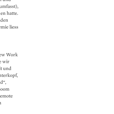
umfasst),
en hatte.
r den
mie liess
New Work
e wir
lt und
nterkopf,
d“,
 Zoom
remote
m