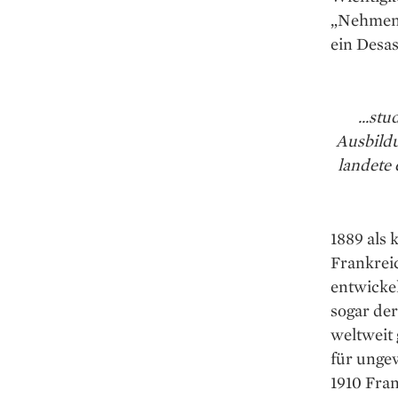
„Nehmen 
ein Desas
...st
Ausbildu
landete 
1889 als
Frankrei
entwicke
sogar de
weltweit
für unge
1910 Fran