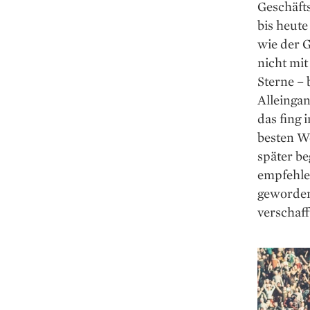
Geschäfts
bis heute
wie der 
nicht mit
Sterne – 
Alleingan
das fing 
besten We
später b
empfehle
geworden
verschaff