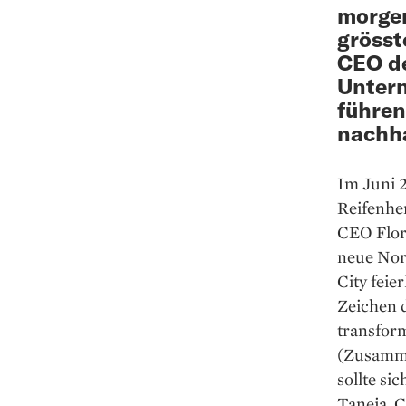
morgen
grösst
CEO de
Untern
führen
nachha
Im Juni 2
Reifenher
CEO Flor
neue Nor
City feie
Zeichen d
transfor
(Zusamme
sollte si
Taneja, 