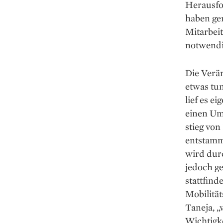
Herausfo
haben gen
Mitarbeit
notwendi
Die Verä
etwas tu
lief es e
einen Ums
stieg von
entstamm
wird dur
jedoch ge
stattfin
Mobilität
Taneja, „
Wichtig­k