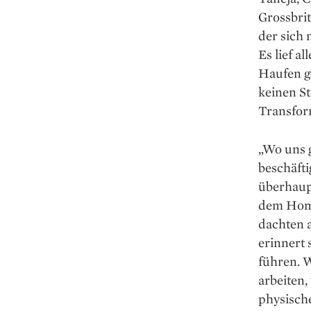
Grossbri
der sich 
Es lief a
Haufen g
keinen S
Transfor
„Wo uns 
beschäfti
überhaup
dem Home
dachten a
erinnert 
führen. 
arbeiten,
physisch