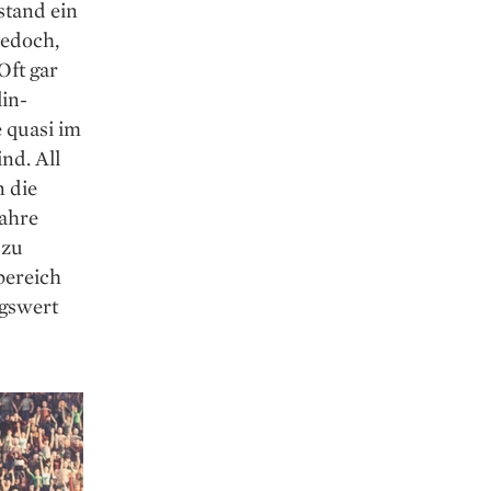
stand ein
jedoch,
Oft gar
lin-
 quasi im
nd. All
n die
Jahre
 zu
bereich
gswert