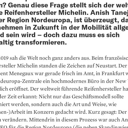
? Genau diese Frage stellt sich der wel
e Reifenhersteller Michelin. Anish Tane
r Region Nordeuropa, ist überzeugt, d
ehmen in Zukunft in der Mobilität allg
d sein wird – doch dazu muss es sich
ltig transformieren.
019 sah die Welt noch ganz anders aus. Beim französis
steller ­Michelin standen die Zeichen auf Neustart. Der 
ent Menegaux war gerade frisch im Amt, in Frankfurt 
deuropa-­Zentrale ein hochmodernes Büro in der New
rlich eröffnet. Der weltweit führende Reifenhersteller ha
er Zeit erkannt: Nicht nur das Geschäftsmodell sollte
miert werden, sondern auch die Art und Weise, wie
n-)Arbeit im Konzern gedacht wird. Kurz gesagt: Der 
ch verändern. Mittendrin in diesem Prozess war auch An
CEO für die Region Nord­europa (die neben Skandinavi