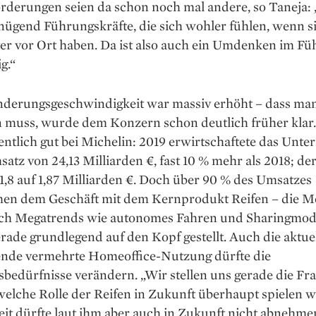
rderungen seien da schon noch mal andere, so Taneja:
ügend Führungskräfte, die sich wohler fühlen, wenn si
er vor Ort haben. Da ist also auch ein Umdenken im Fü
g.“
nderungsgeschwindigkeit war ­massiv erhöht – dass ma
n muss, wurde dem Konzern schon deutlich früher klar.
igentlich gut bei ­Michelin: 2019 erwirtschaftete das Un
atz von 24,13 Milliarden €, fast 10 % mehr als 2018; d
 1,8 auf 1,87 Milliarden €. Doch über 90 % des Umsatzes
en dem Geschäft mit dem Kernprodukt Reifen – die Mo
ch Megatrends wie autonomes Fahren und Sharingmod
rade grundlegend auf den Kopf gestellt. Auch die aktue
dende ­vermehrte Homeoffice-Nutzung dürfte die
sbedürfnisse verändern. „Wir stellen uns gerade die Fra
welche Rolle der Reifen in ­Zukunft überhaupt spielen w
eit dürfte laut ihm aber auch in Zukunft nicht abnehme