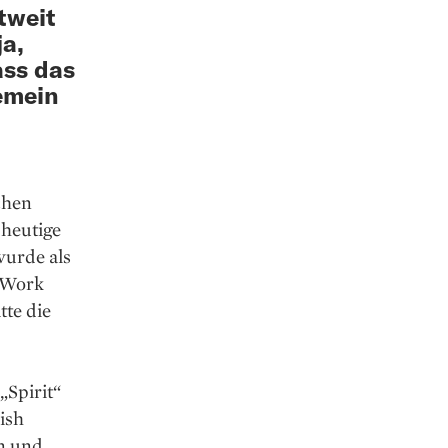
tweit
ja,
ass das
emein
chen
­heutige
wurde als
 Work
tte die
„Spirit“
ish
en und