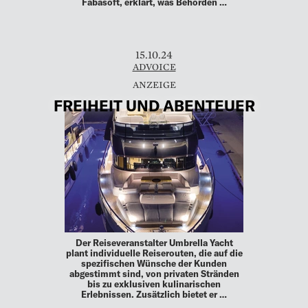
Fabasoft, erklärt, was Behörden …
15.10.24
ADVOICE
FREIHEIT UND ABENTEUER
Der Reiseveranstalter Umbrella Yacht
plant individuelle Reiserouten, die auf die
spezifischen Wünsche der Kunden
abgestimmt sind, von privaten Stränden
bis zu exklusiven kulinarischen
Erlebnissen. Zusätzlich bietet er …