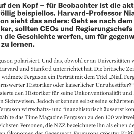
uf den Kopf – für Beobachter ist die akt
völlig beispiellos. Harvard-Professor Nia
on sieht das anders: Geht es nach dem
iker, sollten CEOs und Regierungschefs
in die Geschichte werfen, um für gegen
 zu lernen.
guson polarisiert. Und das, obwohl er an Universitäten 
arvard und Stanford unterrichtet hat. Die britische Ze
widmete Ferguson ein Porträt mit dem Titel „Niall Fer
nswerter Historiker oder kaiserlicher Unruhestifter?“
tisierte den Historiker für seine Unkonventio­nalität und
n Sichtweisen. Jedoch erkennen selbst seine schärfsten
Ferguson wirtschafts- und finanzhistorisch äusserst ko
 zählte das Time Magazine Ferguson zu den 100 weltwei
eichsten Per­sonen, die NZZ bezeichnete ihn als einen d
ten Öko­nomen der Gegenwart. Fergusons grösster Krit