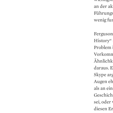
an der ak
Führungsk
wenig fun
Ferguson
History“ 
Problem i
Vorkommn
Ähnlichk
daraus. E
Skype arg
Augen eh
als an ei
Geschicht
sei, oder
diesen Er