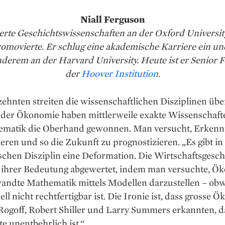
Niall Ferguson
dierte Ge­schichts­wissenschaften an der Oxford Uni­versit
omovierte. Er schlug eine akademische Karriere ein un
nderem an der Harvard University. Heute ist er Senior F
der
Hoover Institution
.
zehnten streiten die wissenschaftlichen Disziplinen übe
n der Ökonomie haben mittlerweile exakte Wissenschaft
ematik die Oberhand gewonnen. Man versucht, Erkennt
ieren und so die Zukunft zu prognostizieren. „Es gibt in
hen Disziplin eine Deformation. Die Wirtschafts­gesch
 ihrer Bedeutung abgewertet, indem man versuchte, Ö
wandte Mathe­matik mittels Modellen darzustellen – ob
uell nicht rechtfertigbar ist. Die Ironie ist, dass grosse
Rogoff, Robert Shiller und Larry Summers erkannten, d
e unentbehrlich ist.“