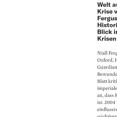
Welt a
Krise 
Fergus
Histor
Blick 
Krisen
Niall Fer
Oxford, H
Guardian 
Bewunder
Blatt kri
imperiale
an, dass 
ist. 2004
einflussr
wichtigs