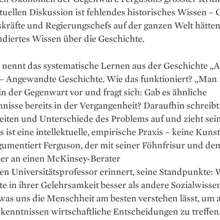
tuellen Dis­kussion ist fehlendes historisches Wissen –
räfte und Regierungschefs auf der ganzen Welt hätten 
diertes Wissen über die Geschichte.
 nennt das systema­tische Lernen aus der Geschichte „
– Angewandte Geschichte. Wie das funktioniert? „Man f
n der Gegenwart vor und fragt sich: Gab es ähnliche
isse bereits in der Vergangenheit? Daraufhin schreibt
eiten und Unterschiede des Problems auf und zieht sei
s ist eine intellektuelle, empirische Praxis – keine Kuns
u­mentiert Ferguson, der mit seiner Föhnfrisur und de
er an einen McKinsey-Berater
nen Universitätsprofessor erinnert, seine Standpunkte:
e in ihrer Gelehrsamkeit besser als andere Sozialwisse
 was uns die Menschheit am besten verstehen lässt, um 
kenntnissen wirtschaftliche Entscheidungen zu treffen