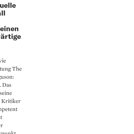
uelle
ll
 einen
wärtige
wie
itung The
guson:
. Das
 seine
 Kritiker
mpetent
t
er
ikpunkt