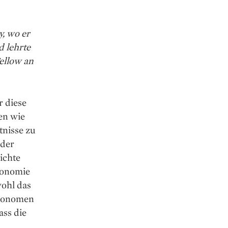
y, wo er
d lehrte
ellow an
r diese
en wie
nisse zu
 der
ichte
konomie
wohl das
 Ökonomen
ass die