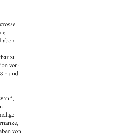
 grosse
ine
 haben.
rbar zu
ion vor­
08 – und
nwand,
in
malige
rnanke,
geben von