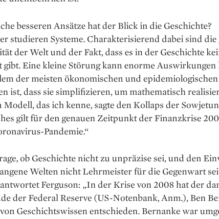
he besseren Ansätze hat der Blick in die Geschichte?
er studieren Systeme. Charakterisierend dabei sind die
ät der Welt und der Fakt, dass es in der Geschichte ke
ät gibt. Eine kleine Störung kann enorme Auswirkungen
lem der meisten ökonomischen und epidemiologischen
en ist, dass sie simplifizieren, um mathematisch realisie
n Modell, das ich kenne, sagte den Kollaps der Sowjetun
ches gilt für den genauen Zeitpunkt der Finanzkrise 20
Coronavirus-Pandemie.“
rage, ob Geschichte nicht zu unpräzise sei, und den Ei
gangene Welten nicht Lehrmeister für die Gegenwart se
antwortet Ferguson: „In der Krise von 2008 hat der da
nde der Federal Reserve (US-Notenbank, Anm.), Ben Be
s von Geschichtswissen entschieden. Bernanke war um