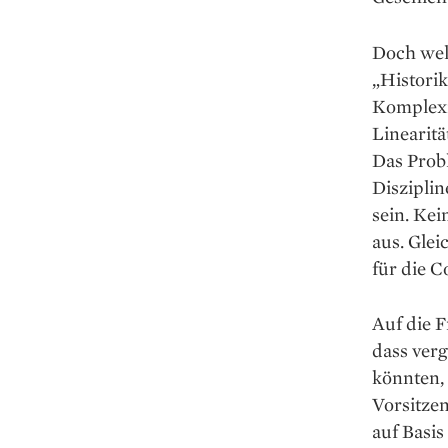
Doch welc
„Historik
Komplexit
Linearit
Das Prob
Disziplin
sein. Kei
aus. Glei
für die 
Auf die F
dass ver
könnten, 
Vorsitze
auf Basi