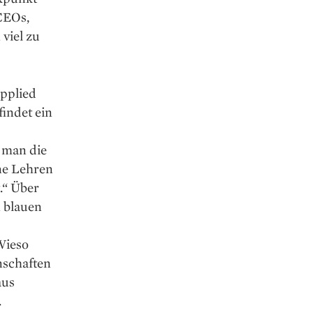
 CEOs,
viel zu
Applied
indet ein
 man die
ne Lehren
t.“ Über
n blauen
 Wieso
nschaften
aus
.