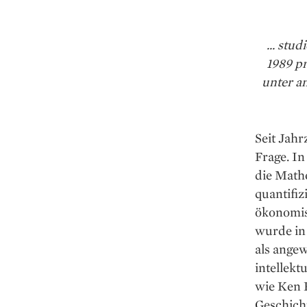
... stu
1989 pr
unter a
Seit Jahr
Frage. I
die Math
quantifiz
ökonomisc
wurde in
als ange
intellekt
wie Ken 
Geschicht