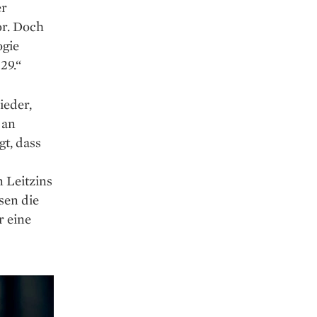
er
or. Doch
ogie
29.“
ieder,
 an
t, dass
 Leitzins
sen die
r eine