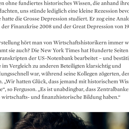
 ohne fundiertes historisches Wissen, die anhand ihr
achten, uns stünde lediglich eine kleine Rezession bev
hatte die Grosse Depression studiert. Er zog eine Anal
 der Finanzkrise 2008 und der Great Depression von 19
rstellung hört man von Wirtschaftshistorikern immer w
mmt sie auch? Die New York Times hat Hunderte Seiten
ranskripten der US-Notenbank bearbeitet – und bestätig
im Vergleich zu anderen Beteiligten klarsichtig und
ungsschnell war, während seine Kollegen zögerten, den
. „Wir hatten Glück, dass jemand mit historischem Wis
e“, so Ferguson. „Es ist unabdingbar, dass Zentral­banke
wirtschafts- und finanzhistorische Bildung haben.“