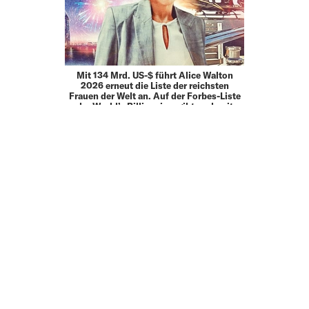
Mit 134 Mrd. US-$ führt Alice Walton
2026 erneut die Liste der reichsten
Frauen der Welt an. Auf der Forbes-Liste
der World’s Billionaires gibt es damit
weiterhin nur zwei Frauen mit einem
Vermögen von mehr als 100 Mrd. …
26.01.26
30 UNDER 30
WOMEN
MODE MIT HALTUNG