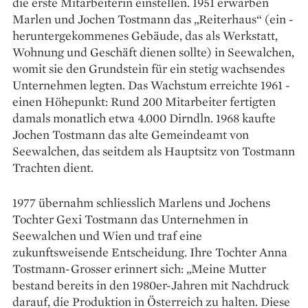
die erste Mitarbeiterin ­einstellen. 1951 erwarben
Marlen und Jochen Tostmann das „Reiterhaus“ (ein ­
heruntergekommenes ­Gebäude, das als Werkstatt,
Wohnung und ­Geschäft dienen sollte) in Seewalchen,
womit sie den Grundstein für ein stetig wachsendes
Unter­nehmen legten. Das Wachstum erreichte 1961 ­
einen Höhepunkt: Rund 200 Mitarbeiter fertigten
damals monatlich etwa 4.000 Dirndln. 1968 kaufte
Jochen Tostmann das alte Gemeinde­amt von
Seewalchen, das seitdem als Hauptsitz von Tostmann
Trachten dient.
1977 übernahm schliesslich Marlens und ­Jochens
Tochter Gexi Tostmann das Unter­nehmen in
Seewalchen und Wien und traf eine
zukunftsweisende Entscheidung. Ihre Tochter Anna
Tostmann-Grosser erinnert sich: „Meine Mutter
bestand bereits in den 1980er-Jahren mit Nachdruck
darauf, die Produktion in Österreich zu halten. Diese