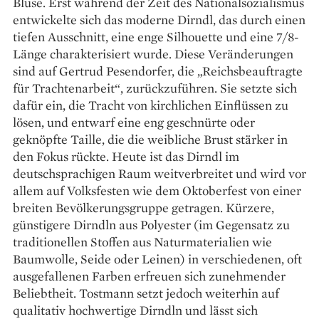
Bluse. Erst während der Zeit des Nationalsozialismus
entwickelte sich das moderne Dirndl, das durch einen
tiefen Ausschnitt, eine enge Silhouette und eine 7/8-
Länge charakte­risiert wurde. Diese Veränderungen
sind auf ­Gertrud Pesendorfer, die „Reichsbeauftragte
für Trachtenarbeit“, zurückzuführen. Sie setzte sich
dafür ein, die Tracht von kirchlichen ­Einflüssen zu
lösen, und entwarf eine eng geschnürte oder
geknöpfte Taille, die die weibliche Brust ­stärker in
den Fokus rückte. Heute ist das Dirndl im
deutschsprachigen Raum weitverbreitet und wird vor
allem auf Volksfesten wie dem Oktoberfest von einer
breiten Bevölkerungsgruppe getragen. Kürzere,
günstigere Dirndln aus Polyester (im Gegensatz zu
traditionellen Stoffen aus Natur­materialien wie
Baumwolle, Seide oder Leinen) in verschiedenen, oft
ausgefallenen Farben erfreuen sich zunehmender
Beliebtheit. Tostmann setzt jedoch weiterhin auf
qualitativ hochwertige Dirndln und lässt sich