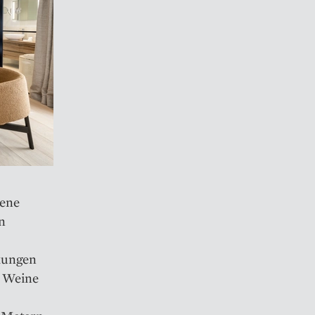
gene
n
kungen
e Weine