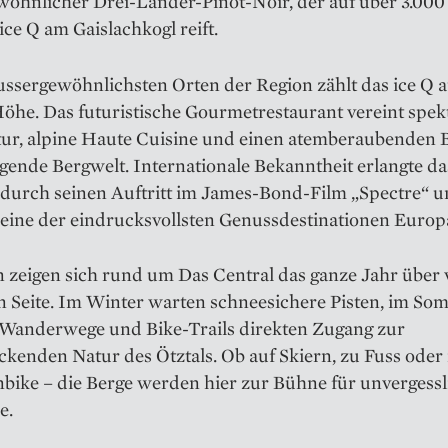
wöhnlicher Drei-Länder-Pinot-Noir, der auf über 3.00
ce Q am Gaislachkogl reift.
ssergewöhnlichsten Orten der Region zählt das ice Q a
öhe. Das futuristische Gourmetrestaurant vereint spek
tur, alpine Haute Cuisine und einen atemberaubenden B
gende Bergwelt. Internationale Bekanntheit erlangte da
durch seinen Auftritt im James-Bond-Film „Spectre“ un
 eine der eindrucksvollsten Genussdestinationen Europ
 zeigen sich rund um Das Central das ganze Jahr über 
n Seite. Im Winter warten schneesichere Pisten, im So
 Wanderwege und Bike-Trails direkten Zugang zur
kenden Natur des Ötztals. Ob auf Skiern, zu Fuss oder
bike – die Berge werden hier zur Bühne für unvergessl
e.