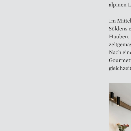
alpinen L
Im Mittel
Söldens 
Hauben, 
zeitgemä
Nach ein
Gourmetr
gleichzei