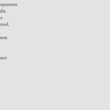
spannen
 die
as
pool,
inem
Haus