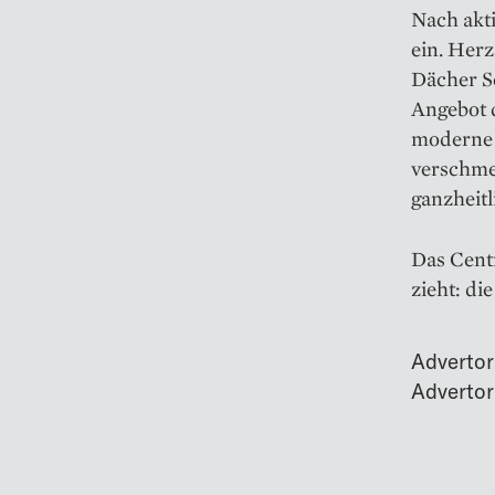
Nach akti
ein. Herz
Dächer S
Angebot 
moderne 
verschme
ganzheitl
Das Centr
zieht: d
Advertor