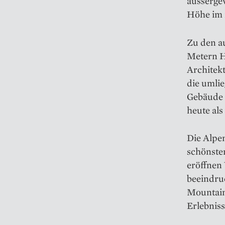
ausserge
Höhe im i
Zu den au
Metern H
Architek
die umlie
Gebäude 
heute als
Die Alpen
schönste
eröffnen
beeindruc
Mountain
Erlebniss