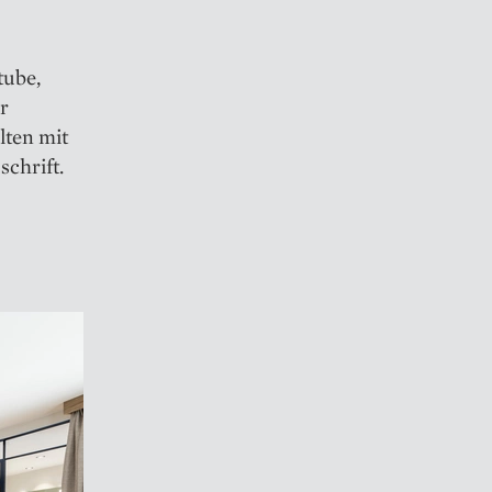
tube,
r
lten mit
chrift.