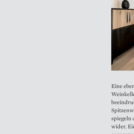
Eine eben
Weinkelle
beeindru
Spitzenw
spiegeln 
wider. Ei