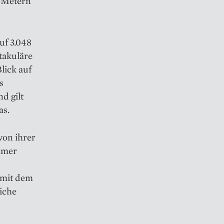
0 Metern
uf 3.048
takuläre
lick auf
s
d gilt
as.
von ihrer
mmer
 mit dem
iche