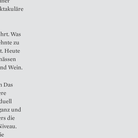
iner
ktakuläre
ührt. Was
ehnte zu
t. Heute
emässen
und Wein.
ch Das
ere
duell
eganz und
rs die
Niveau.
ie