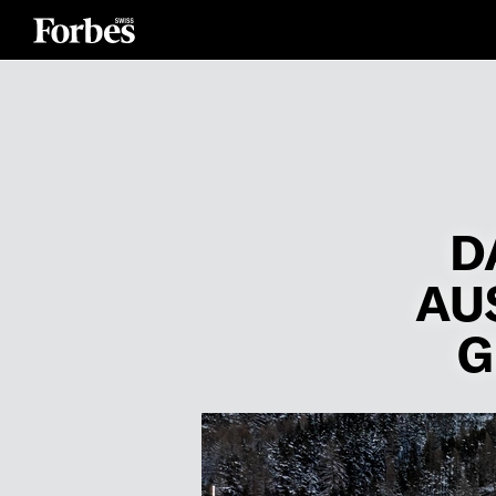
D
AU
G