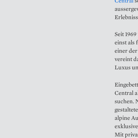
Central
s
ausserge
Erlebniss
Seit 1969
einst als
einer de
vereint d
Luxus un
Eingebett
Central a
suchen. N
gestalte
alpine Au
exklusiv
Mit priv