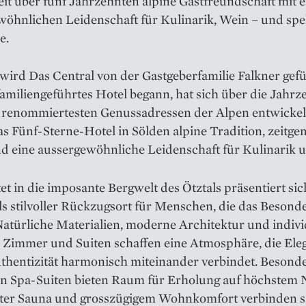
eit über fünf Jahrzehnten alpine Gastfreundschaft mit e
wöhnlichen Leidenschaft für Kulinarik, Wein – und spe
e.
 wird Das Central von der Gastgeberfamilie Falkner gef
 familiengeführtes Hotel begann, hat sich über die Jahrz
r renommiertesten Genussadressen der Alpen entwickel
as Fünf-Sterne-Hotel in Sölden alpine Tradition, zeitg
d eine aussergewöhnliche Leidenschaft für Kulinarik 
et in die imposante Bergwelt des Ötztals präsentiert si
ls stilvoller Rückzugsort für Menschen, die das Besond
atürliche Materialien, moderne Architektur und indivi
te Zimmer und Suiten schaffen eine Atmosphäre, die El
thentizität harmonisch miteinander verbindet. Besonde
en Spa-Suiten bieten Raum für Erholung auf höchstem 
ater Sauna und grosszügigem Wohnkomfort verbinden s