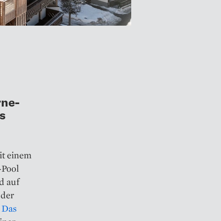
rne-
s
it einem
-Pool
d auf
 der
 Das