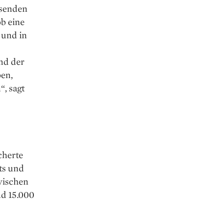
­senden
b eine
 und in
nd der
en,
, sagt
cherte
ts und
zwischen
nd 15.000