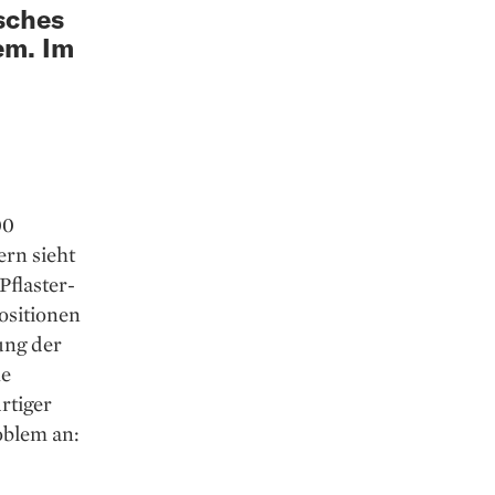
sches
em. Im
00
rn sieht
Pflaster­
si­tionen
ung der
he
rtiger
oblem an: