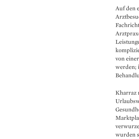
Auf den 
Arztbesu
Fachrich
Arztprax
Leistunge
komplizie
von eine
werden; i
Behandlu
Kharraz 
Urlaubsw
Gesundhe
Marktpla
verwurzel
wurden s