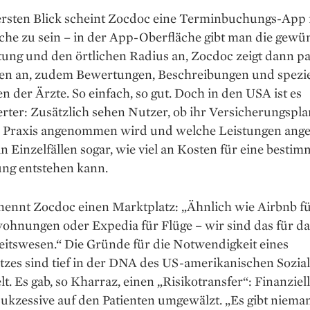
ersten Blick scheint Zocdoc eine Terminbuchungs-App 
che zu sein – in der App-Oberfläche gibt man die gewü
tung und den örtlichen Radius an, Zocdoc zeigt dann p
en an, zu­dem Bewertungen, Beschreibungen und spezie
n der Ärzte. So einfach, so gut. Doch in den USA ist es
rter: Zusätzlich sehen Nutzer, ob ihr Versicherungspla
r Praxis angenommen wird und welche Leistungen ange
n Einzelfällen sogar, wie viel an Kosten für eine bestim
ng entstehen kann.
nennt Zocdoc einen Marktplatz: „Ähnlich wie Airbnb f
ohnungen oder Expedia für Flüge – wir sind das für da
itswesen.“ Die Gründe für die Notwendigkeit eines
tzes sind tief in der DNA des US-amerikanischen Sozia
t. Es gab, so Kharraz, einen „Risikotransfer“: Finanziel
ukzessive auf den Patienten umgewälzt. „Es gibt niema