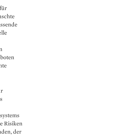
für
nschte
assende
lle
n
­boten
mte
ür
s
lsystems
le Risiken
nden, der