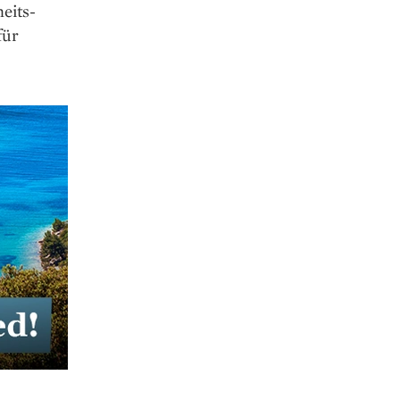
eits­
für