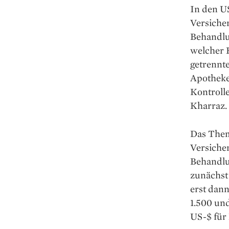
In den U
Versicher
Behandlu
welcher H
getrennt
Apotheke
Kontroll
Kharraz.
Das Them
Versicher
Behandlu
zunächst 
erst dann
1.500 un
US-$ für 