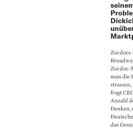
seinem
Probl
Dickic
unüber
Marktp
Zocdocs 
Broadway
Zocdoc-M
man die 
strassen,
fragt CE
Anzahl de
Denken, n
Deutsche
das Gesu