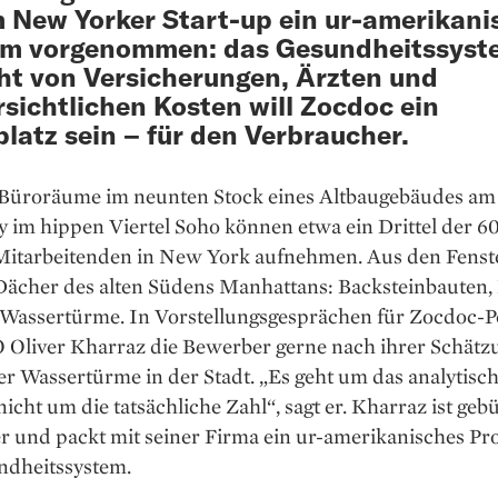
 New Yorker Start-up ein ur-amerikani
em vorgenommen: das Gesundheitssyst
ht von Versicherungen, Ärzten und
sichtlichen Kosten will Zocdoc ein
latz sein – für den Verbraucher.
Büroräume im neunten Stock eines Altbaugebäudes am
 im hippen Viertel Soho können etwa ein Drittel der 6
itarbeitenden in New York aufnehmen. Aus den Fenste
Dächer des alten Südens Manhattans: Backsteinbauten, 
 Wassertürme. In Vorstellungsgesprächen für Zocdoc-Po
O Oliver Kharraz die Bewerber gerne nach ihrer Schätz
r Wassertürme in der Stadt. „Es geht um das analytisc
icht um die tatsächliche Zahl“, sagt er. Kharraz ist gebü
r und packt mit seiner Firma ein ur-amerikanisches Pr
ndheitssystem.