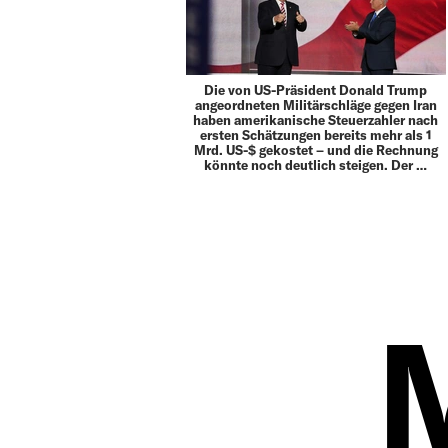
Die von US-Präsident Donald Trump
angeordneten Militärschläge gegen Iran
haben amerikanische Steuerzahler nach
ersten Schätzungen bereits mehr als 1
Mrd. US-$ gekostet – und die Rechnung
könnte noch deutlich steigen. Der …