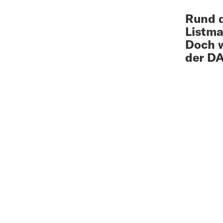
Rund d
Listma
Doch w
der DA