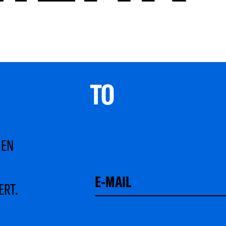
TO 
MEN
ERT.