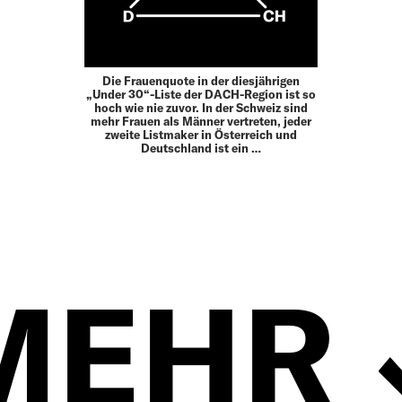
Die Frauenquote in der diesjährigen
„Under 30“-Liste der DACH-Region ist so
hoch wie nie zuvor. In der Schweiz sind
mehr Frauen als Männer vertreten, jeder
zweite Listmaker in Österreich und
Deutschland ist ein …
MEHR